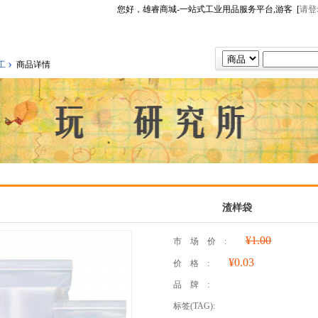
您好，雄睿商城-一站式工业用品服务平台,游客 [
请登
›
工
商品详情
渣样袋
¥1.00
市场价:
¥0.03
价格:
品牌:
标签(TAG):