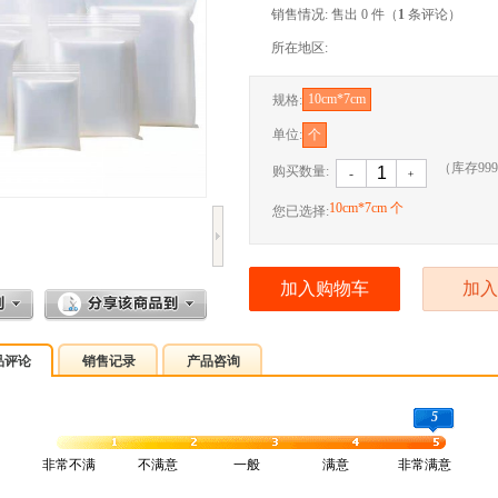
销售情况: 售出 0 件（
1
条评论）
所在地区:
10cm*7cm
规格:
单位:
个
（库存
999
购买数量:
-
﹢
10cm*7cm 个
您已选择:
加入购物车
加入
品评论
销售记录
产品咨询
5
非常不满
不满意
一般
满意
非常满意