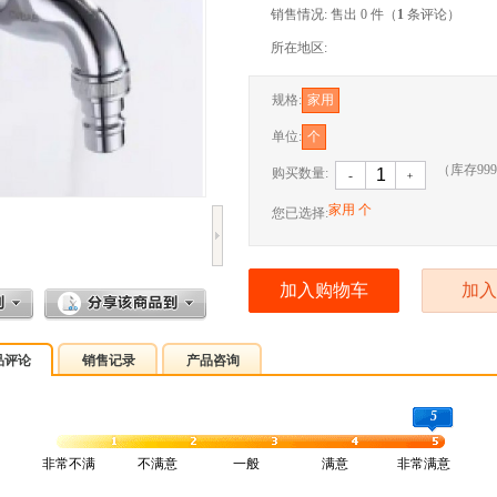
销售情况: 售出 0 件（
1
条评论）
所在地区:
规格:
家用
单位:
个
（库存
999
购买数量:
-
﹢
家用 个
您已选择:
加入购物车
加入
品评论
销售记录
产品咨询
5
非常不满
不满意
一般
满意
非常满意