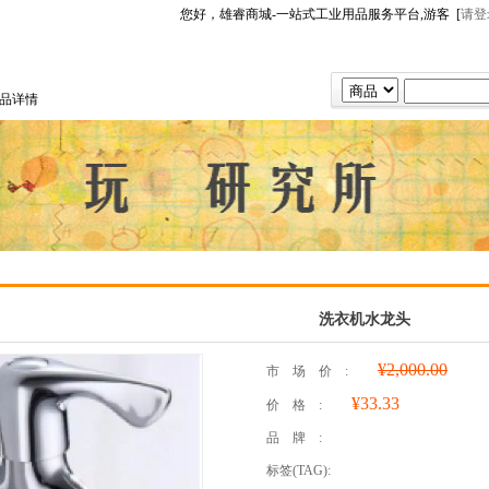
您好，雄睿商城-一站式工业用品服务平台,游客 [
请登
品详情
洗衣机水龙头
¥2,000.00
市场价:
¥33.33
价格:
品牌:
标签(TAG):