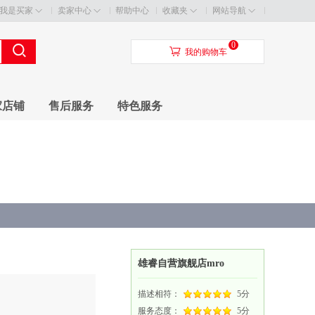
我是买家
卖家中心
帮助中心
收藏夹
网站导航
0
󰃦
我的购物车
家店铺
售后服务
特色服务
雄睿自营旗舰店mro
描述相符：
5分
服务态度：
5分