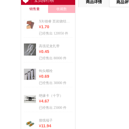
宝贝排行榜
商品详情
商品评
销售量
收藏数
XR/雄睿 页岩烧结多孔砖空心砖/多孔砖空心砖
¥
1.70
已经售出 120950 件
高强尼龙扎带
¥
0.45
已经售出 80000 件
钩头螺栓
¥
0.69
已经售出 30000 件
绝缘卡（十字）
¥
4.67
已经售出 25000 件
接线端子
¥
11.94