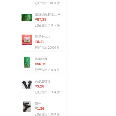
已经售出 24000 件
密目/防晒网盖土网 盖土网（1.5针 8*30m） 卷
¥
87.38
已经售出 20005 件
混凝土垫块
¥
0.11
已经售出 20000 件
防尘绿网
¥
56.19
已经售出 20000 件
高强度螺栓
¥
3.20
已经售出 16304 件
螺栓
¥
1.36
已经售出 15800 件