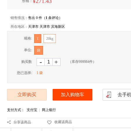
¥271.43
价格：
销售情况：
售出 0 件（
1
条评论）
所在地区：
天津市 天津市 滨海新区
规格:
1
20kg
单位:
袋
-
﹢
购买数
（库存
999984
件）
量:
您已选择:
1 袋
立即购买
加入购物车
去手
支付方式：
支付宝
|
网上银行
收藏该商品
分享该商品