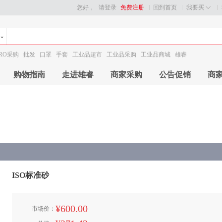
您好，
请登录
免费注册
回到首页
我要买
RO采购
批发
口罩
手套
工业品超市
工业品采购
工业品商城
雄睿
购物指南
走进雄睿
商家采购
公告促销
商
ISO标准砂
¥600.00
市场价：