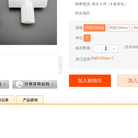
销售情况: 售出 0 件（
3
条评论）
所在地区:
规格:
内径160mm
内径200mm
内径
单位:
个
（库存
998
购买数量:
-
﹢
内径160mm 个
您已选择:
加入购物车
加入
售记录
产品咨询