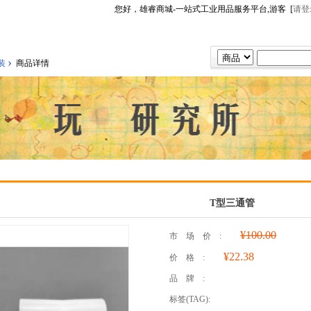
您好，雄睿商城-一站式工业用品服务平台,游客 [
请登
›
装
商品详情
T型三通管
¥100.00
市场价:
¥22.38
价格:
品牌:
标签(TAG):