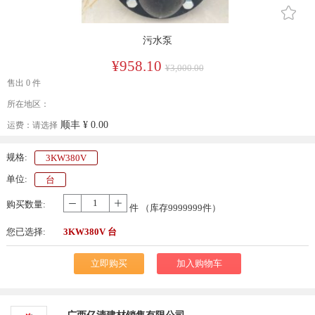
󰄔
污水泵
¥958.10
¥3,000.00
售出 0 件
所在地区：
顺丰
¥ 0.00
运费：
请选择
规格:
3KW380V
单位:
台
购买数量:
-
+
件 （库存
9999999
件）
您已选择:
3KW380V 台
立即购买
加入购物车