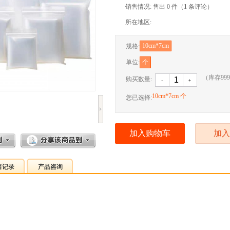
销售情况: 售出 0 件（
1
条评论）
所在地区:
10cm*7cm
规格:
单位:
个
（库存
999
购买数量:
-
﹢
10cm*7cm 个
您已选择:
加入购物车
加入
售记录
产品咨询