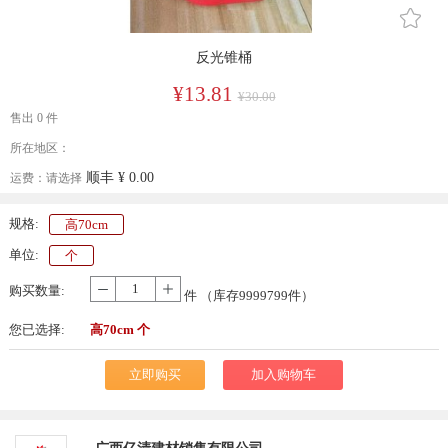
󰄔
反光锥桶
¥13.81
¥30.00
售出 0 件
所在地区：
顺丰
¥ 0.00
运费：
请选择
规格:
高70cm
单位:
个
购买数量:
-
+
件 （库存
9999799
件）
您已选择:
高70cm 个
立即购买
加入购物车