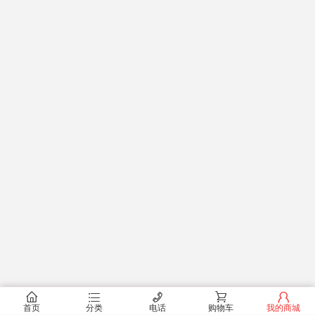
󰂠
󰂦
󰄫
󰂟
󰂢
首页
分类
电话
购物车
我的商城