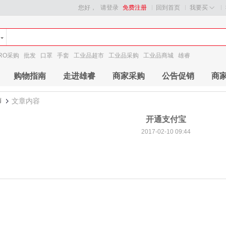
您好，
请登录
免费注册
回到首页
我要买
RO采购
批发
口罩
手套
工业品超市
工业品采购
工业品商城
雄睿
购物指南
走进雄睿
商家采购
公告促销
商
南
文章内容
开通支付宝
2017-02-10 09:44