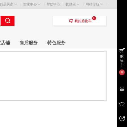
我是买家
卖家中心
帮助中心
收藏夹
网站导航
0
󰃦
我的购物车
家店铺
售后服务
特色服务
购
物
车
0