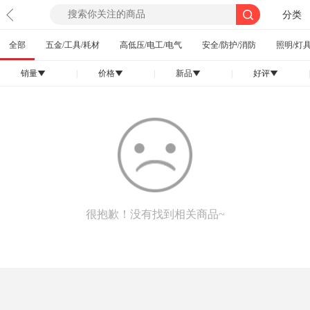
分类
全部
五金/工具/耗材
高低压/电工/电气
安全/防护/消防
照明/灯具
销量
|
价格
|
新品
|
好评
|
󰄢
󰄢
󰄢
󰄢
很抱歉！没有找到相关商品~