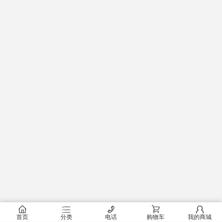
󰂠
󰂦
󰄫
󰂟
󰂢
首页
分类
电话
购物车
我的商城