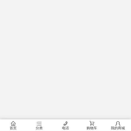
󰂠
󰂦
󰄫
󰂟
󰂢
首页
分类
电话
购物车
我的商城