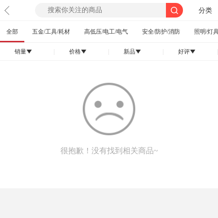
分类
全部
五金/工具/耗材
高低压/电工/电气
安全/防护/消防
照明/灯具
销量
|
价格
|
新品
|
好评
|
󰄢
󰄢
󰄢
󰄢
很抱歉！没有找到相关商品~