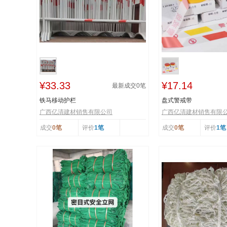
¥33.33
¥17.14
最新成交
0
笔
铁马移动护栏
盘式警戒带
广西亿清建材销售有限公司
广西亿清建材销售有限
成交
0笔
评价
1笔
成交
0笔
评价
1笔