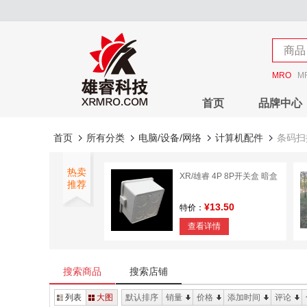
店铺
商品
店铺
MRO
M
首页
品牌中心
首页
所有分类
电脑/设备/网络
计算机配件
条码扫
热卖
XR/雄睿 4P 8P开关盒 暗盒
推荐
¥13.50
特价：
查看详情
雄睿 钢丝绳卡头
搜索商品
搜索店铺
¥2.07
特价：
列表
大图
默认排序
销量
价格
添加时间
评论
查看详情