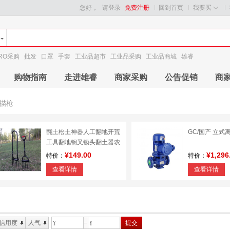
您好，
请登录
免费注册
回到首页
我要买
RO采购
批发
口罩
手套
工业品超市
工业品采购
工业品商城
雄睿
购物指南
走进雄睿
商家采购
公告促销
商
描枪
翻土松土神器人工翻地开荒
GC/国产 立式
工具翻地钢叉锄头翻土器农
用松土工具
¥149.00
¥1,296
特价：
特价：
查看详情
查看详情
信用度
人气
提交
¥
¥