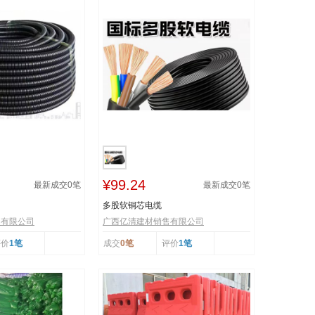
¥99.24
最新成交
0
笔
最新成交
0
笔
多股软铜芯电缆
售有限公司
广西亿清建材销售有限公司
评价
1笔
成交
0笔
评价
1笔