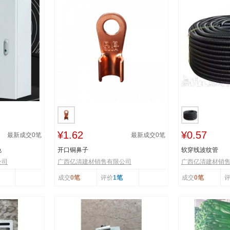
¥1.62
¥0.57
最新成交
0
笔
最新成交
0
笔
色
开口铜鼻子
软穿线波纹管
公司
广西亿清建材销售有限公司
广西亿清建材销
成交
0笔
评价
1笔
成交
0笔