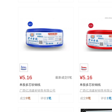
¥5.16
¥5.16
最新成交
0
笔
单股多芯软铜线
单股多芯软铜线
广西亿清建材销售有限公司
广西亿清建材销售有限
成交
0笔
评价
1笔
成交
0笔
评价
1笔