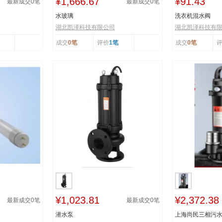
¥1,666.67
¥91.43
最新成交
0
笔
最新成交
0
笔
水玻璃
洗衣机混水阀
湖北凯泽科技有限公司
湖北凯泽科技有
成交
0笔
评价
1笔
成交
0笔
¥1,023.81
¥2,372.38
最新成交
0
笔
最新成交
0
笔
潜水泵
上海尚民三相污