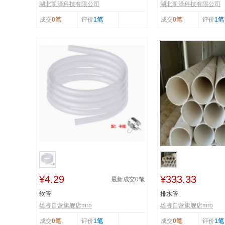
湖北凯泽科技有限公司
湖北凯泽科技有限公司
成交
0笔
评价
1笔
成交
0笔
评价
1笔
¥4.29
¥333.33
最新成交
0
笔
软管
排水管
雄睿自营旗舰店mro
雄睿自营旗舰店mro
成交
0笔
评价
1笔
成交
0笔
评价
1笔