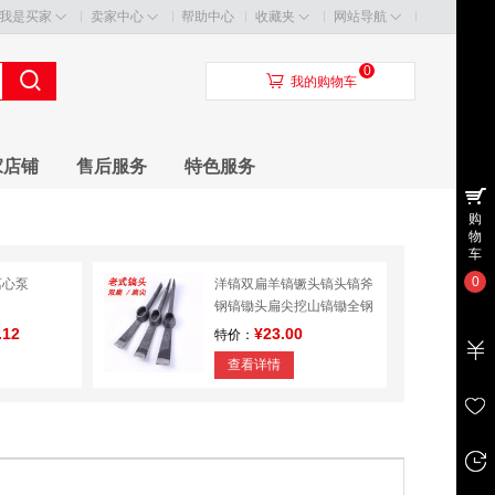
我是买家
卖家中心
帮助中心
收藏夹
网站导航
0
󰃦
我的购物车
家店铺
售后服务
特色服务
购
物
车
0
离心泵
洋镐双扁羊镐镢头镐头镐斧
钢镐锄头扁尖挖山镐锄全钢
纯钢
.12
¥23.00
特价：
查看详情