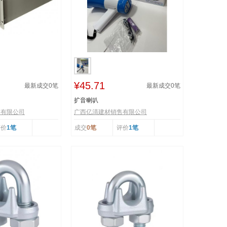
¥45.71
最新成交
0
笔
最新成交
0
笔
扩音喇叭
售有限公司
广西亿清建材销售有限公司
评价
1笔
成交
0笔
评价
1笔