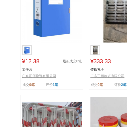
¥12.38
¥333.33
最新成交
0
笔
文件盒
铸铁篦子
广东正佰物资有限公司
广东正佰物资有限公司
成交
0笔
评价
1笔
成交
0笔
评价
2笔