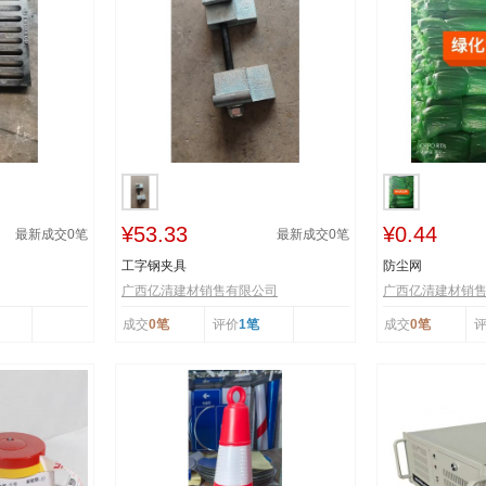
¥53.33
¥0.44
最新成交
0
笔
最新成交
0
笔
工字钢夹具
防尘网
广西亿清建材销售有限公司
广西亿清建材销
成交
0笔
评价
1笔
成交
0笔