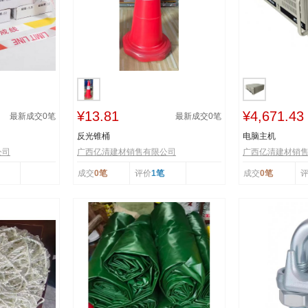
¥13.81
¥4,671.43
最新成交
0
笔
最新成交
0
笔
反光锥桶
电脑主机
公司
广西亿清建材销售有限公司
广西亿清建材销
成交
0笔
评价
1笔
成交
0笔