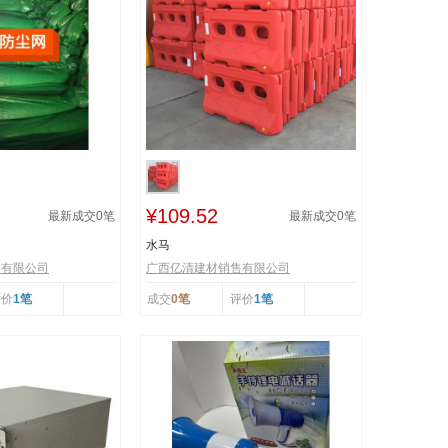
¥109.52
最新成交
0
笔
最新成交
0
笔
水马
售有限公司
广西亿清建材销售有限公司
评价
1笔
成交
0笔
评价
1笔