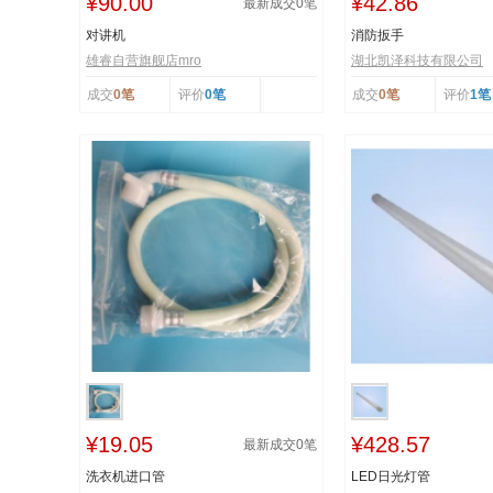
¥90.00
¥42.86
最新成交
0
笔
对讲机
消防扳手
雄睿自营旗舰店mro
湖北凯泽科技有限公司
成交
0笔
评价
0笔
成交
0笔
评价
1笔
¥19.05
¥428.57
最新成交
0
笔
洗衣机进口管
LED日光灯管