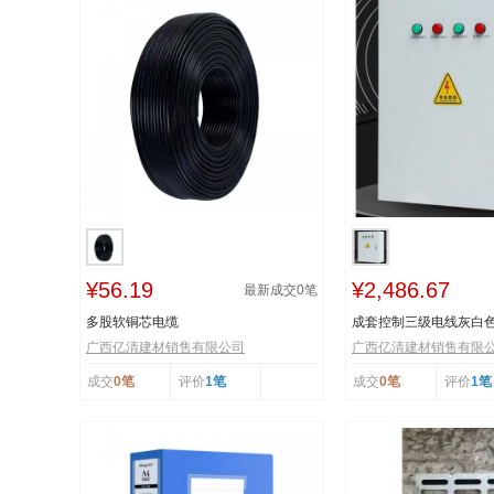
¥56.19
¥2,486.67
最新成交
0
笔
多股软铜芯电缆
成套控制三级电线灰白
广西亿清建材销售有限公司
广西亿清建材销售有限
成交
0笔
评价
1笔
成交
0笔
评价
1笔