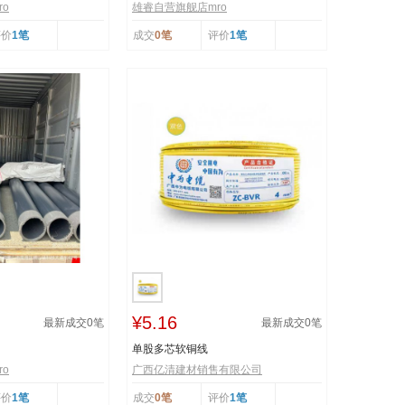
o
雄睿自营旗舰店mro
评价
1笔
成交
0笔
评价
1笔
¥5.16
最新成交
0
笔
最新成交
0
笔
单股多芯软铜线
o
广西亿清建材销售有限公司
评价
1笔
成交
0笔
评价
1笔