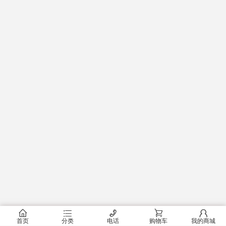
󰂠
󰂦
󰄫
󰂟
󰂢
首页
分类
电话
购物车
我的商城