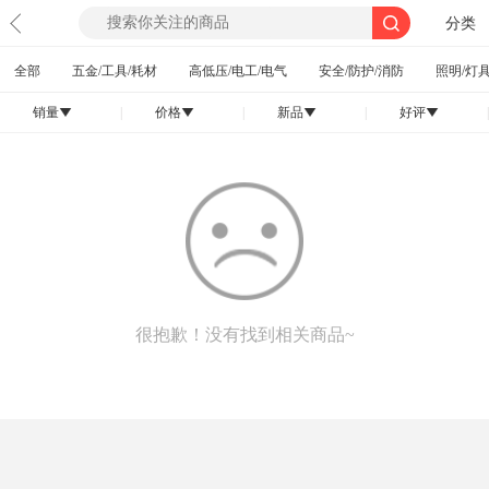
分类
全部
五金/工具/耗材
高低压/电工/电气
安全/防护/消防
照明/灯具
销量
|
价格
|
新品
|
好评
|
󰄢
󰄢
󰄢
󰄢
很抱歉！没有找到相关商品~