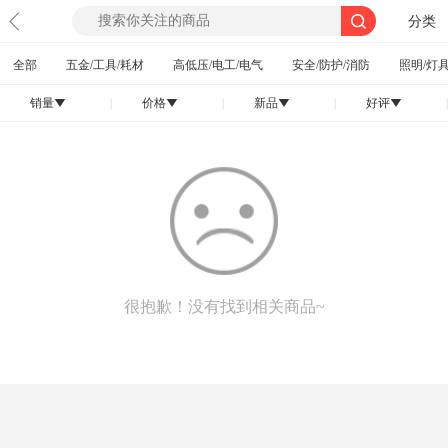
分类
全部
五金/工具/耗材
高低压/电工/电气
安全/防护/消防
照明/灯具
销量
|
价格
|
新品
|
好评
|
󰄢
󰄢
󰄢
󰄢
很抱歉！没有找到相关商品~