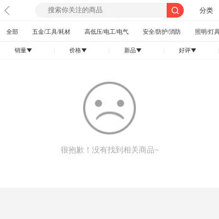
分类
全部
五金/工具/耗材
高低压/电工/电气
安全/防护/消防
照明/灯具
销量
|
价格
|
新品
|
好评
|
󰄢
󰄢
󰄢
󰄢
很抱歉！没有找到相关商品~