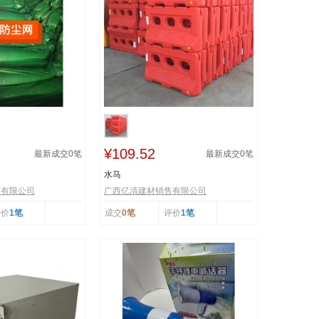
¥109.52
最新成交
0
笔
最新成交
0
笔
水马
售有限公司
广西亿清建材销售有限公司
评价
1笔
成交
0笔
评价
1笔