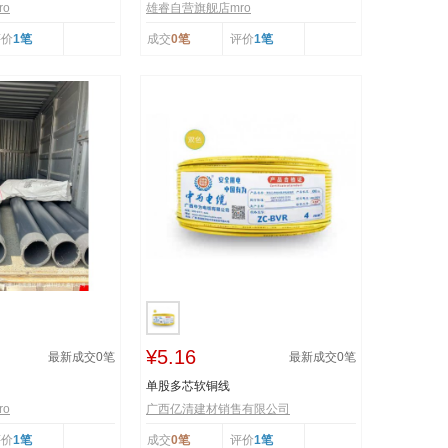
o
雄睿自营旗舰店mro
评价
1笔
成交
0笔
评价
1笔
¥5.16
最新成交
0
笔
最新成交
0
笔
单股多芯软铜线
o
广西亿清建材销售有限公司
评价
1笔
成交
0笔
评价
1笔