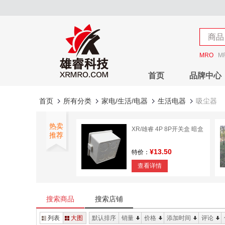
店铺
商品
店铺
MRO
M
首页
品牌中心
首页
所有分类
家电/生活/电器
生活电器
吸尘器
热卖
XR/雄睿 4P 8P开关盒 暗盒
推荐
¥13.50
特价：
查看详情
雄睿 钢丝绳卡头
搜索商品
搜索店铺
¥2.07
特价：
列表
大图
默认排序
销量
价格
添加时间
评论
查看详情