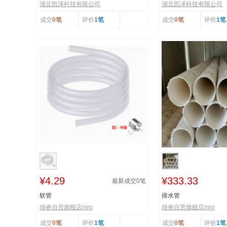
湖北凯泽科技有限公司
湖北凯泽科技有限公司
成交
0笔
评价
1笔
成交
0笔
评价
1笔
¥4.29
¥333.33
最新成交
0
笔
软管
排水管
雄睿自营旗舰店mro
雄睿自营旗舰店mro
成交
0笔
评价
1笔
成交
0笔
评价
1笔