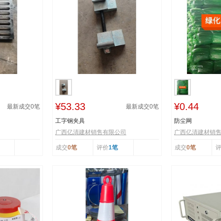
¥53.33
¥0.44
最新成交
0
笔
最新成交
0
笔
工字钢夹具
防尘网
广西亿清建材销售有限公司
广西亿清建材销
成交
0笔
评价
1笔
成交
0笔