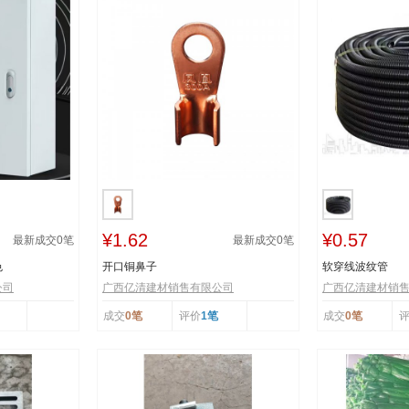
¥1.62
¥0.57
最新成交
0
笔
最新成交
0
笔
色
开口铜鼻子
软穿线波纹管
公司
广西亿清建材销售有限公司
广西亿清建材销
成交
0笔
评价
1笔
成交
0笔