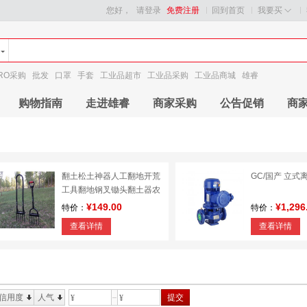
您好，
请登录
免费注册
回到首页
我要买
RO采购
批发
口罩
手套
工业品超市
工业品采购
工业品商城
雄睿
购物指南
走进雄睿
商家采购
公告促销
商
翻土松土神器人工翻地开荒
GC/国产 立式
工具翻地钢叉锄头翻土器农
用松土工具
¥149.00
¥1,296
特价：
特价：
查看详情
查看详情
信用度
人气
提交
¥
¥