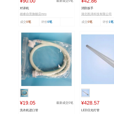
¥90.00
¥42.86
最新成交
0
笔
对讲机
消防扳手
雄睿自营旗舰店mro
湖北凯泽科技有限公司
成交
0笔
评价
0笔
成交
0笔
评价
1笔
¥19.05
¥428.57
最新成交
0
笔
洗衣机进口管
LED日光灯管