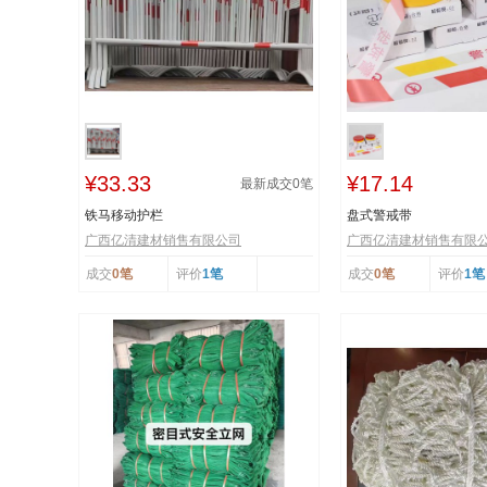
¥33.33
¥17.14
最新成交
0
笔
铁马移动护栏
盘式警戒带
广西亿清建材销售有限公司
广西亿清建材销售有限
成交
0笔
评价
1笔
成交
0笔
评价
1笔