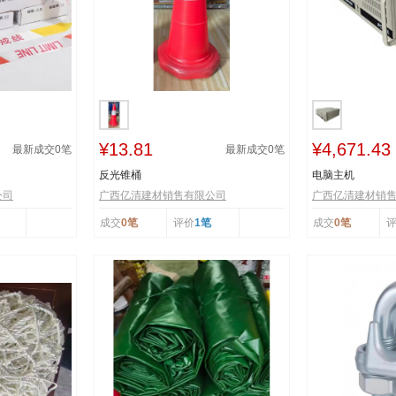
¥13.81
¥4,671.43
最新成交
0
笔
最新成交
0
笔
反光锥桶
电脑主机
公司
广西亿清建材销售有限公司
广西亿清建材销
成交
0笔
评价
1笔
成交
0笔