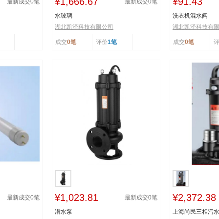
¥1,666.67
¥91.43
最新成交
0
笔
最新成交
0
笔
水玻璃
洗衣机混水阀
湖北凯泽科技有限公司
湖北凯泽科技有
成交
0笔
评价
1笔
成交
0笔
¥1,023.81
¥2,372.38
最新成交
0
笔
最新成交
0
笔
潜水泵
上海尚民三相污