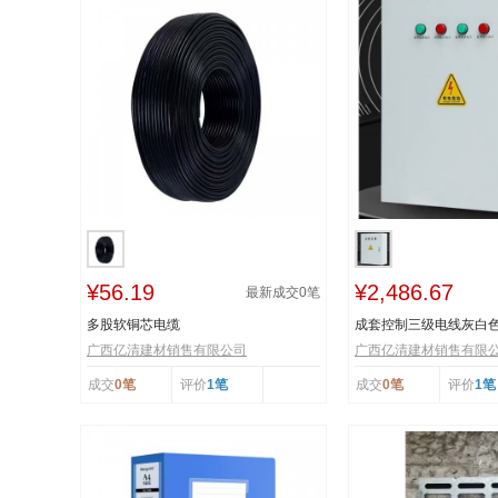
¥56.19
¥2,486.67
最新成交
0
笔
多股软铜芯电缆
成套控制三级电线灰白
广西亿清建材销售有限公司
广西亿清建材销售有限
成交
0笔
评价
1笔
成交
0笔
评价
1笔