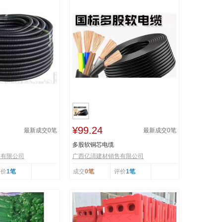
¥99.24
最新成交
0
笔
最新成交
0
笔
多股软铜芯电缆
售有限公司
广西亿清建材销售有限公司
评价
1笔
成交
0笔
评价
1笔