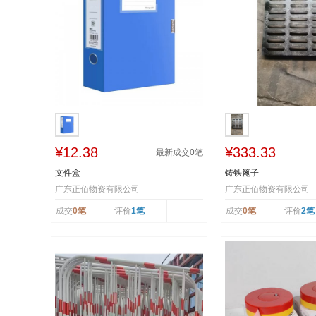
¥12.38
¥333.33
最新成交
0
笔
文件盒
铸铁篦子
广东正佰物资有限公司
广东正佰物资有限公司
成交
0笔
评价
1笔
成交
0笔
评价
2笔