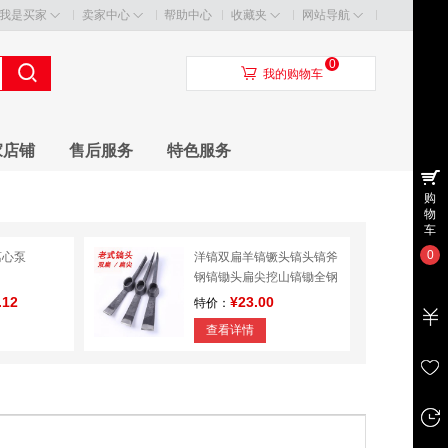
我是买家
卖家中心
帮助中心
收藏夹
网站导航
0
󰃦
我的购物车
家店铺
售后服务
特色服务
购
物
车
0
离心泵
洋镐双扁羊镐镢头镐头镐斧
钢镐锄头扁尖挖山镐锄全钢
纯钢
.12
¥23.00
特价：
查看详情