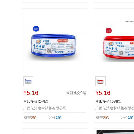
¥5.16
¥5.16
最新成交
0
笔
单股多芯软铜线
单股多芯软铜线
广西亿清建材销售有限公司
广西亿清建材销售有限
成交
0笔
评价
1笔
成交
0笔
评价
1笔