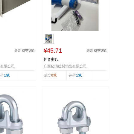
¥45.71
最新成交
0
笔
最新成交
0
笔
扩音喇叭
售有限公司
广西亿清建材销售有限公司
评价
1笔
成交
0笔
评价
1笔