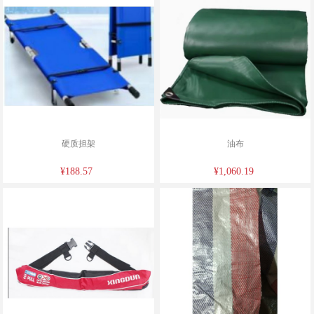
硬质担架
油布
¥188.57
¥1,060.19