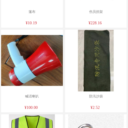
篷布
伤员担架
¥10.19
¥228.16
喊话喇叭
防汛沙袋
¥100.00
¥2.52