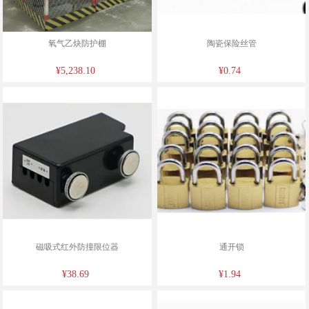
氧气乙炔防护棚
陶瓷保险丝管
¥5,238.10
¥0.74
磁吸式红外防撞限位器
通开锁
¥38.69
¥1.94