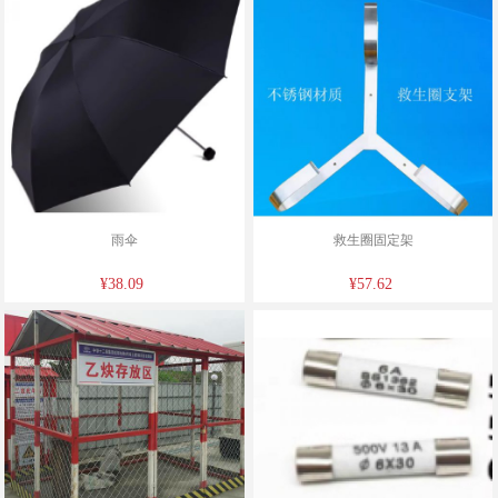
雨伞
救生圈固定架
¥38.09
¥57.62