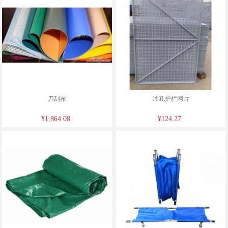
刀刮布
冲孔护栏网片
¥1,864.08
¥124.27