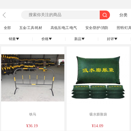
分类
全部
五金/工具/耗材
高低压/电工/电气
安全/防护/消防
照明/灯具
销量
|
价格
|
新品
|
好评
|
󰄢
󰄢
󰄢
󰄢
铁马
吸水膨胀袋
¥36.19
¥14.09