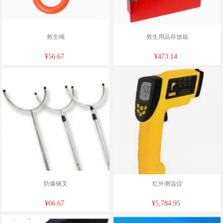
救生绳
救生用品存放箱
¥56.67
¥473.14
防爆钢叉
红外测温仪
¥66.67
¥5,784.95