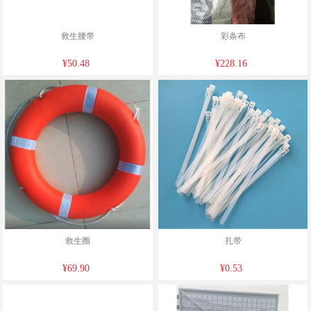
救生腰带
彩条布
¥50.48
¥228.16
救生圈
扎带
¥69.90
¥0.53