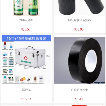
六神花露水
精轧螺纹钢连接器
¥28.57
¥33.90
医疗箱
自粘防水胶带
¥255.24
¥6.48