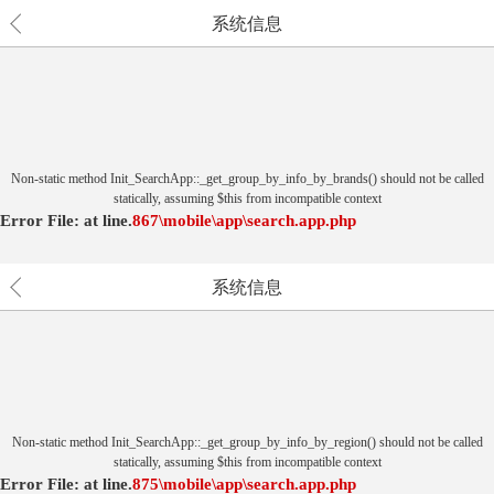
系统信息
Non-static method Init_SearchApp::_get_group_by_info_by_brands() should not be called
statically, assuming $this from incompatible context
Error File:
at
line.
867
\mobile\app\search.app.php
系统信息
Non-static method Init_SearchApp::_get_group_by_info_by_region() should not be called
statically, assuming $this from incompatible context
Error File:
at
line.
875
\mobile\app\search.app.php