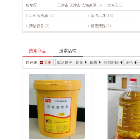
按地区：
天津市 天津市 滨海新区
(79)
北京市
(1)
工业润滑油
(51)
清洁工具
(18)
清洁设备
(3)
精密清洗
(2)
搜索商品
搜索店铺
列表
大图
默认排序
销量
价格
添加时间
评论