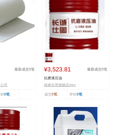
¥3,523.81
最新成交
0
笔
最新成交
0
笔
抗磨液压油
限公司
雄睿自营旗舰店mro
评价
0笔
成交
0笔
评价
0笔