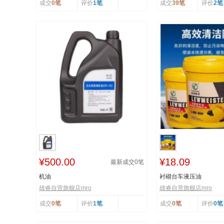
成交
0笔
评价
1笔
成交
39笔
评价
2笔
¥500.00
¥18.09
最新成交
0
笔
机油
衬砌台车液压油
雄睿自营旗舰店mro
雄睿自营旗舰店mro
成交
0笔
评价
1笔
成交
0笔
评价
0笔