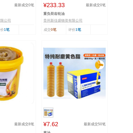
¥233.33
最新成交
0
笔
最新成交
0
笔
重负荷齿轮油
有限公司
贵州新佳盛物资有限公司
评价
1笔
成交
0笔
评价
1笔
¥7.62
最新成交
8
笔
最新成交
50
笔
黄油