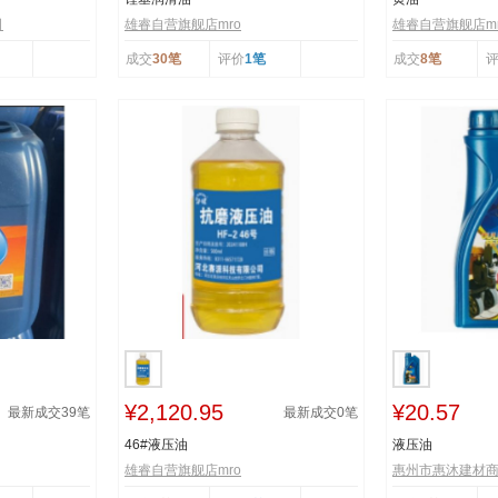
司
雄睿自营旗舰店mro
雄睿自营旗舰店mr
成交
30笔
评价
1笔
成交
8笔
¥2,120.95
¥20.57
最新成交
39
笔
最新成交
0
笔
46#液压油
液压油
雄睿自营旗舰店mro
惠州市惠沐建材