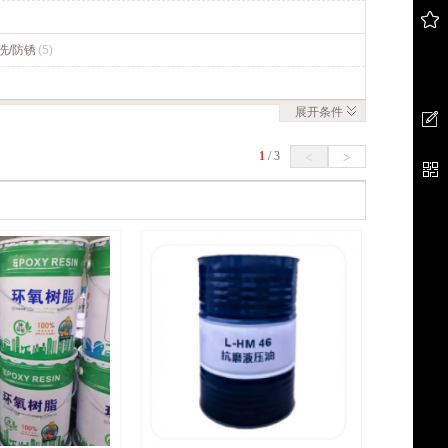
洗/防锈
(5)
展开
条件
1
/
3
<
>