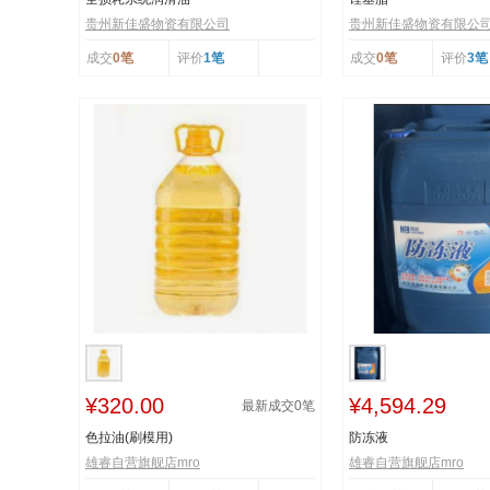
贵州新佳盛物资有限公司
贵州新佳盛物资有限公
成交
0笔
评价
1笔
成交
0笔
评价
3笔
¥320.00
¥4,594.29
最新成交
0
笔
色拉油(刷模用)
防冻液
雄睿自营旗舰店mro
雄睿自营旗舰店mro