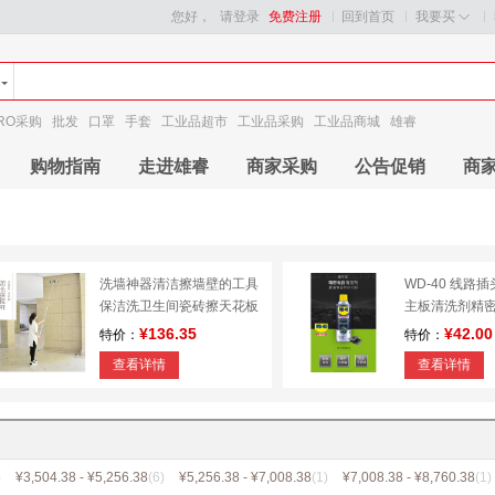
您好，
请登录
免费注册
回到首页
我要买
RO采购
批发
口罩
手套
工业品超市
工业品采购
工业品商城
雄睿
购物指南
走进雄睿
商家采购
公告促销
商
洗墙神器清洁擦墙壁的工具
WD-40 线路
保洁洗卫生间瓷砖擦天花板
主板清洗剂精
屋顶拖把加长
洁剂WD40
¥136.35
¥42.00
特价：
特价：
查看详情
查看详情
)
¥3,504.38 - ¥5,256.38
(6)
¥5,256.38 - ¥7,008.38
(1)
¥7,008.38 - ¥8,760.38
(1)