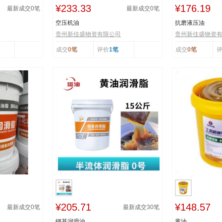
¥233.33
¥176.19
最新成交
0
笔
最新成交
0
笔
空压机油
抗磨液压油
贵州新佳盛物资有限公司
贵州新佳盛物资
成交
0笔
评价
1笔
成交
0笔
¥205.71
¥148.57
最新成交
0
笔
最新成交
30
笔
锂基润滑油
黄油