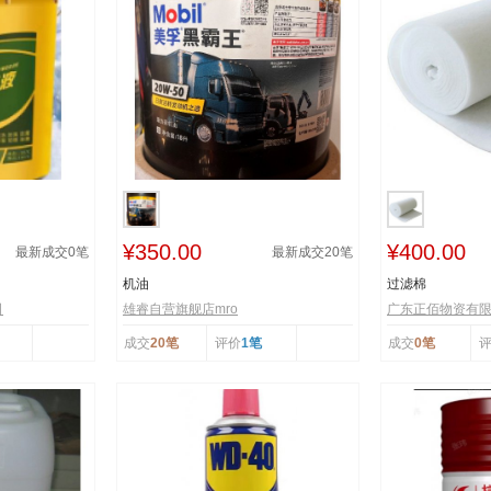
¥350.00
¥400.00
最新成交
0
笔
最新成交
20
笔
机油
过滤棉
司
雄睿自营旗舰店mro
广东正佰物资有
成交
20笔
评价
1笔
成交
0笔