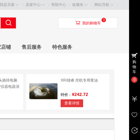
我是买家
卖家中心
帮助中心
收藏夹
网站导航
0
󰃦
我的购物车
家店铺
售后服务
特色服务
购
物
车
0
插头插排电脑
XR/雄睿 挖机专用黄油
密仪器电器清
¥242.72
特价：
查看详情