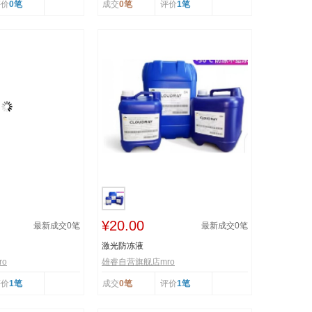
评价
0笔
成交
0笔
评价
1笔
¥20.00
最新成交
0
笔
最新成交
0
笔
激光防冻液
o
雄睿自营旗舰店mro
评价
1笔
成交
0笔
评价
1笔