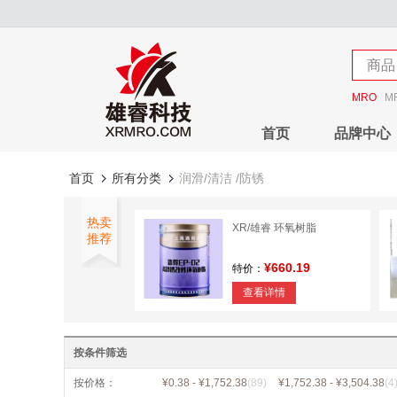
店铺
商品
店铺
MRO
M
首页
品牌中心
首页
所有分类
润滑/清洁 /防锈
热卖
XR/雄睿 环氧树脂
推荐
¥660.19
特价：
查看详情
冰箱压缩机冷冻机油索浦达
冷冻油保护压缩机46#2L
按条件筛选
¥35.00
特价：
按价格：
¥0.38 - ¥1,752.38
(89)
¥1,752.38 - ¥3,504.38
(4
查看详情