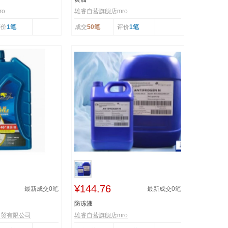
o
雄睿自营旗舰店mro
评价
1笔
成交
50笔
评价
1笔
¥144.76
最新成交
0
笔
最新成交
0
笔
防冻液
商贸有限公司
雄睿自营旗舰店mro