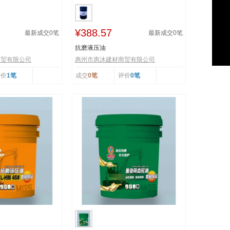
¥388.57
最新成交
0
笔
最新成交
0
笔
抗磨液压油
商贸有限公司
惠州市惠沐建材商贸有限公司
评价
1笔
成交
0笔
评价
0笔