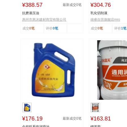
¥388.57
¥304.76
最新成交
0
笔
抗磨液压油
乳化切削液
惠州市惠沐建材商贸有限公司
雄睿自营旗舰店mro
成交
0笔
评价
0笔
成交
0笔
评价
1笔
¥176.19
¥163.81
最新成交
0
笔
全损耗系统润滑油
锂基脂