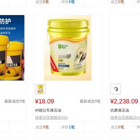
成交
0笔
评价
0笔
成交
0笔
¥18.09
¥2,238.09
最新成交
0
笔
最新成交
0
笔
衬砌台车液压油
抗磨液压油
雄睿自营旗舰店mro
雄睿自营旗舰店mr
成交
0笔
评价
1笔
成交
0笔