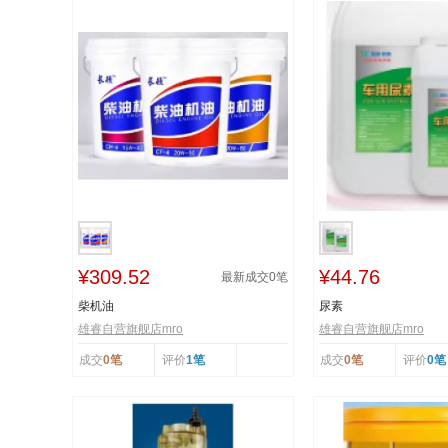
¥309.52
¥44.76
最新成交
0
笔
柴机油
尿素
雄睿自营旗舰店mro
雄睿自营旗舰店mro
成交
0笔
评价
1笔
成交
0笔
评价
0笔