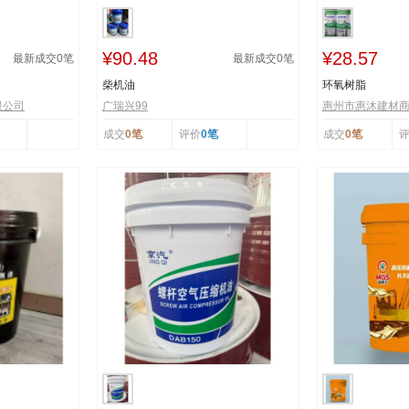
¥90.48
¥28.57
最新成交
0
笔
最新成交
0
笔
柴机油
环氧树脂
限公司
广瑞兴99
惠州市惠沐建材
成交
0笔
评价
0笔
成交
0笔