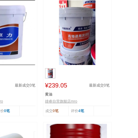
¥239.05
最新成交
0
笔
最新成交
0
笔
黄油
o
雄睿自营旗舰店mro
评价
0笔
成交
0笔
评价
4笔