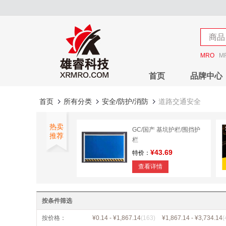
店铺
商品
店铺
MRO
M
首页
品牌中心
首页
所有分类
安全/防护/消防
道路交通安全
热卖
GC/国产 基坑护栏/围挡护
推荐
栏
¥43.69
特价：
查看详情
XR/雄睿 市政护栏
按条件筛选
¥254.17
特价：
按价格：
¥0.14 - ¥1,867.14
(163)
¥1,867.14 - ¥3,734.14
(
查看详情