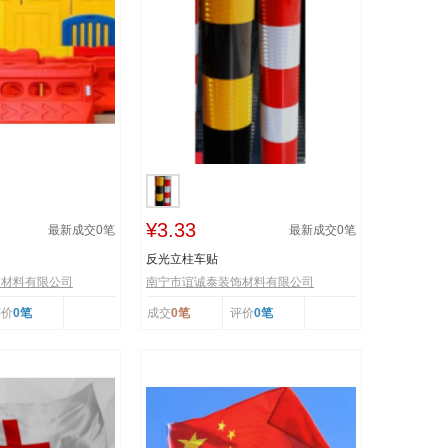
¥3.33
最新成交
0
笔
最新成交
0
笔
反光立柱车贴
饰材料有限公司
南宁市谊诚泰装饰材料有限公司
评价
0笔
成交
0笔
评价
0笔