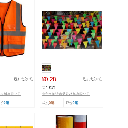
¥0.28
最新成交
0
笔
最新成交
0
笔
安全彩旗
饰材料有限公司
南宁市谊诚泰装饰材料有限公司
评价
0笔
成交
0笔
评价
0笔