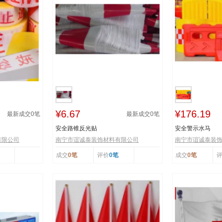
¥6.67
¥176.19
最新成交
0
笔
最新成交
0
笔
安全路锥反光贴
安全警示水马
有限公司
南宁市谊诚泰装饰材料有限公司
南宁市谊诚泰装
成交
0笔
评价
0笔
成交
0笔