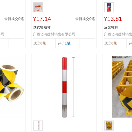
¥17.14
¥13.81
最新成交
0
笔
最新成交
0
笔
盘式警戒带
反光锥桶
公司
广西亿清建材销售有限公司
广西亿清建材销
成交
0笔
评价
1笔
成交
0笔