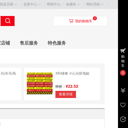
我是买家
卖家中心
帮助中心
收藏夹
网站导航
0
󰃦
我的购物车
家店铺
售后服务
特色服务
购
物
车
0
水马/水马/高
XR/雄睿 小心台阶地贴
¥22.52
特价：
查看详情
)