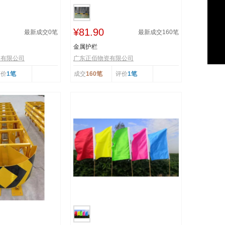
¥81.90
最新成交
0
笔
最新成交
160
笔
金属护栏
售有限公司
广东正佰物资有限公司
评价
1笔
成交
160笔
评价
1笔