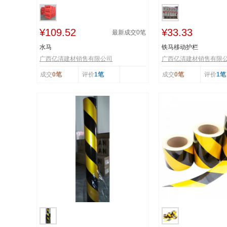
¥109.52
¥33.33
最新成交
0
笔
水马
铁马移动护栏
广西亿清建材销售有限公司
广西亿清建材销售有限
成交
0笔
评价
1笔
成交
0笔
评价
1笔