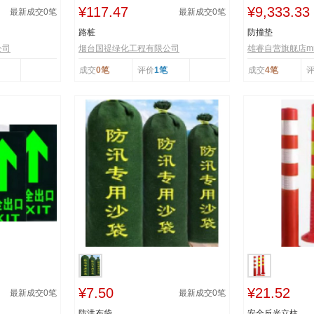
¥117.47
¥9,333.33
最新成交
0
笔
最新成交
0
笔
路桩
防撞垫
公司
烟台国禔绿化工程有限公司
雄睿自营旗舰店mr
成交
0笔
评价
1笔
成交
4笔
¥7.50
¥21.52
最新成交
0
笔
最新成交
0
笔
防洪布袋
安全反光立柱