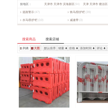
按地区：
天津市 天津市 滨海新区
(94)
天津 天津市 塘沽区
道路警示
(47)
铁马/防护栏
(39)
水马/防护栏
(10)
减速带
(3)
搜索商品
搜索店铺
列表
大图
默认排序
销量
价格
添加时间
评论