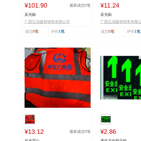
¥101.90
¥11.24
最新成交
0
笔
反光贴
反光贴
广西亿清建材销售有限公司
广西亿清建材销售有限
成交
0笔
评价
1笔
成交
0笔
评价
1笔
¥13.12
¥2.86
最新成交
0
笔
反光背心
逃生方向指示贴