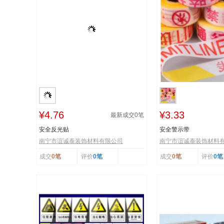
¥4.76
¥3.33
最新成交
0
笔
安全反光贴
安全警示带
南宁市谊诚泰装饰材料有限公司
南宁市谊诚泰装饰材料
成交
0笔
评价
0笔
成交
0笔
评价
0笔