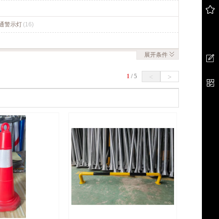
通警示灯
(16)
展开
条件
1
/
5
<
>