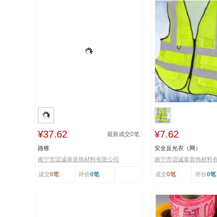
¥37.62
¥7.62
最新成交
0
笔
路锥
安全反光衣（网）
南宁市谊诚泰装饰材料有限公司
南宁市谊诚泰装饰材料
成交
0笔
评价
0笔
成交
0笔
评价
0笔