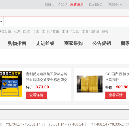
您好，
请登录
免费注册
回到首页
我要买
RO采购
批发
口罩
手套
工业品超市
工业品采购
工业品商城
雄睿
购物指南
走进雄睿
商家采购
公告促销
商
定制反光道路施工牌标志牌
GC/国产 围挡
导向路牌交通安全标志牌交
水马围挡
通标识指示牌
¥73.00
¥69.90
特价：
特价：
查看详情
查看详情
4)
¥3,734.14 - ¥5,601.14
(2)
¥5,601.14 - ¥7,468.14
(1)
¥7,468.14 - ¥9,335.14
(3