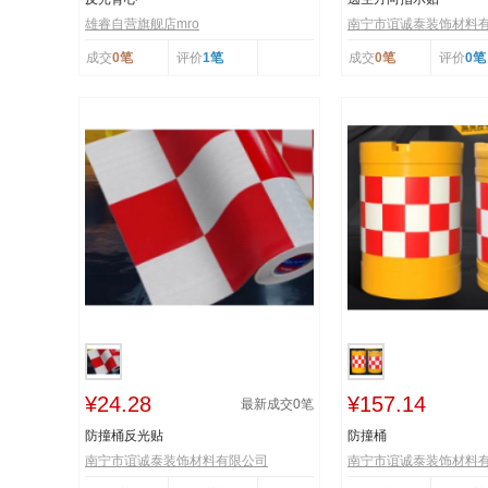
雄睿自营旗舰店mro
南宁市谊诚泰装饰材料
成交
0笔
评价
1笔
成交
0笔
评价
0笔
¥24.28
¥157.14
最新成交
0
笔
防撞桶反光贴
防撞桶
南宁市谊诚泰装饰材料有限公司
南宁市谊诚泰装饰材料