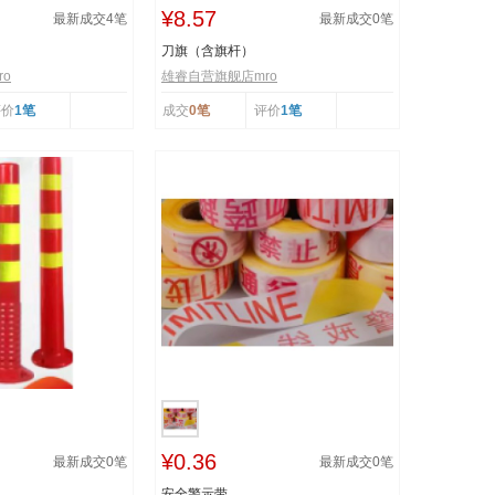
¥8.57
最新成交
4
笔
最新成交
0
笔
刀旗（含旗杆）
o
雄睿自营旗舰店mro
评价
1笔
成交
0笔
评价
1笔
¥0.36
最新成交
0
笔
最新成交
0
笔
安全警示带