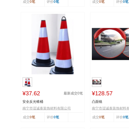
成交
0笔
评价
0笔
成交
0笔
评价
0笔
¥37.62
¥128.57
最新成交
0
笔
安全反光锥桶
凸面镜
南宁市谊诚泰装饰材料有限公司
南宁市谊诚泰装饰材料
成交
0笔
评价
0笔
成交
0笔
评价
0笔