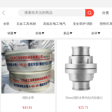
分类
全部
五金/工具/耗材
高低压/电工/电气
安全/防护/消防
照明/灯具
销量
|
价格
|
新品
|
好评
|
󰄢
󰄢
󰄢
󰄢
消防水带
50mm消防水带内扣式铝接口
¥43.81
¥25.71