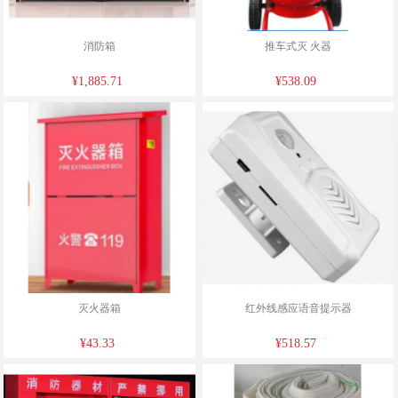
消防箱
推车式灭 火器
¥1,885.71
¥538.09
灭火器箱
红外线感应语音提示器
¥43.33
¥518.57