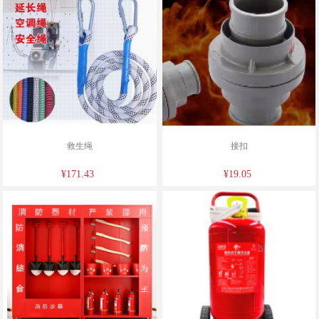
救生绳
接扣
¥171.43
¥19.05