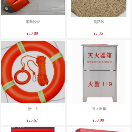
消防沙铲
消防砂
¥20.89
¥2.86
救生圈
灭火器箱
¥26.67
¥30.00