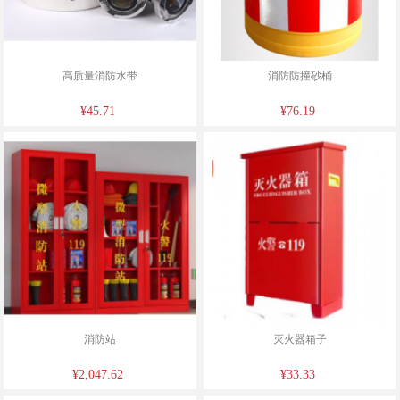
高质量消防水带
消防防撞砂桶
¥45.71
¥76.19
消防站
灭火器箱子
¥2,047.62
¥33.33