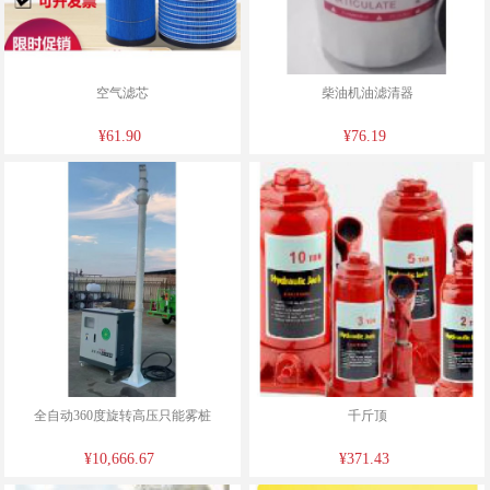
空气滤芯
柴油机油滤清器
¥61.90
¥76.19
全自动360度旋转高压只能雾桩
千斤顶
¥10,666.67
¥371.43