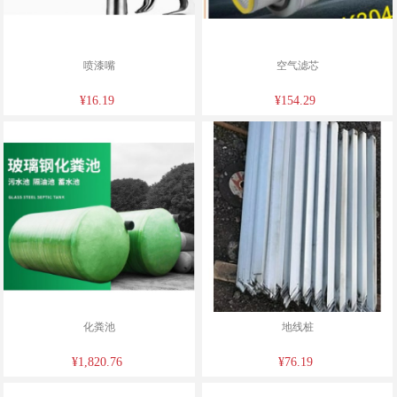
喷漆嘴
空气滤芯
¥16.19
¥154.29
化粪池
地线桩
¥1,820.76
¥76.19