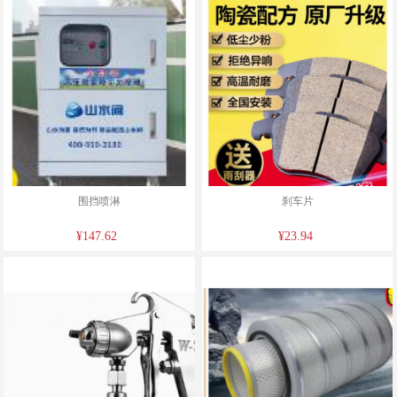
围挡喷淋
刹车片
¥147.62
¥23.94