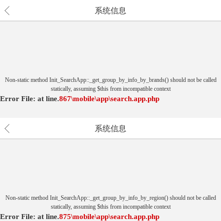
系统信息
Non-static method Init_SearchApp::_get_group_by_info_by_brands() should not be called
statically, assuming $this from incompatible context
Error File:
at
line.
867
\mobile\app\search.app.php
系统信息
Non-static method Init_SearchApp::_get_group_by_info_by_region() should not be called
statically, assuming $this from incompatible context
Error File:
at
line.
875
\mobile\app\search.app.php