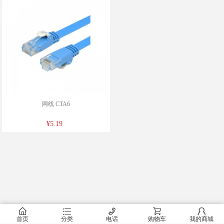
网线 CTA6
¥5.19
󰂠
󰂦
󰄫
󰂟
󰂢
首页
分类
电话
购物车
我的商城