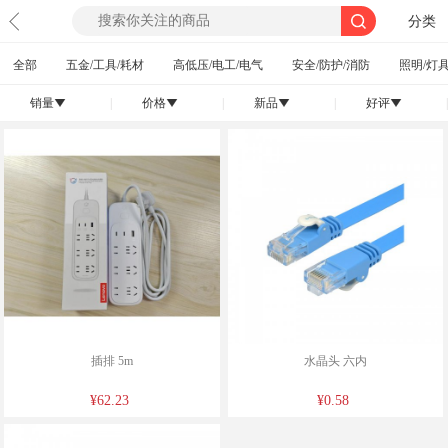
分类
全部
五金/工具/耗材
高低压/电工/电气
安全/防护/消防
照明/灯具
销量
|
价格
|
新品
|
好评
|
󰄢
󰄢
󰄢
󰄢
插排 5m
水晶头 六内
¥62.23
¥0.58