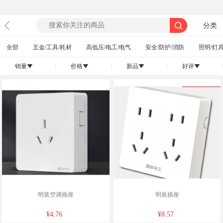
分类
全部
五金/工具/耗材
高低压/电工/电气
安全/防护/消防
照明/灯具
销量
|
价格
|
新品
|
好评
|
󰄢
󰄢
󰄢
󰄢
明装空调插座
明装插座
¥4.76
¥8.57