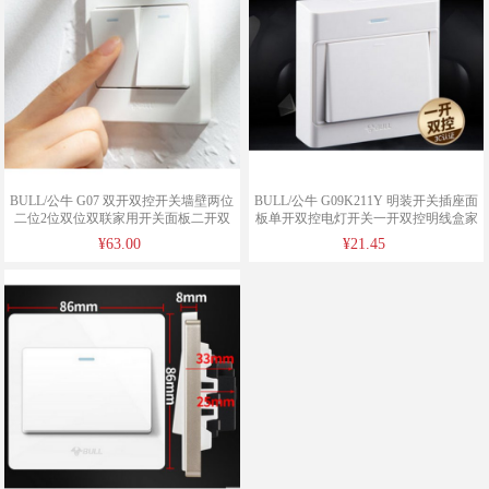
BULL/公牛 G07 双开双控开关墙壁两位
BULL/公牛 G09K211Y 明装开关插座面
二位2位双位双联家用开关面板二开双
板单开双控电灯开关一开双控明线盒家
控
用86型
¥63.00
¥21.45