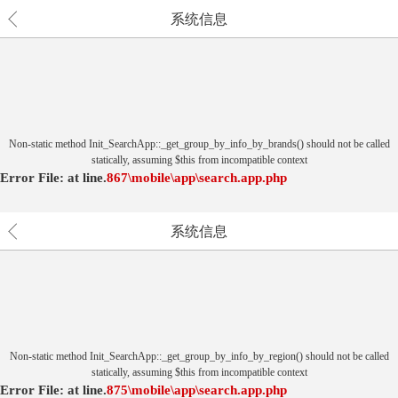
系统信息
Non-static method Init_SearchApp::_get_group_by_info_by_brands() should not be called
statically, assuming $this from incompatible context
Error File:
at
line.
867
\mobile\app\search.app.php
系统信息
Non-static method Init_SearchApp::_get_group_by_info_by_region() should not be called
statically, assuming $this from incompatible context
Error File:
at
line.
875
\mobile\app\search.app.php