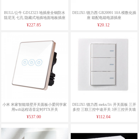
BULL/公牛 GD1Z323 地插座全铜防水
DELIXI /德力西 GB20991 10A 模数化插
阻尼无 七孔 隐藏式地插地面地板插座
座 箱配电箱电源插座
面板地扦
¥227.85
¥20.12
小米 米家智能墙壁开关面板小爱同学家
DELIXI /德力西 mekx/3/c 开关面板 三开
用wifi远程语音定时PTX开关
多控 三联三控中途开关 3开三控开关墙
壁面板
¥537.00
¥112.04