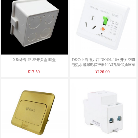
XR/雄睿 4P 8P开关盒 暗盒
D&C/上海德力西 DK40L-16A 开关空调
电热水器漏电保护器16A3孔漏保插座家
用86型
¥13.50
¥126.00