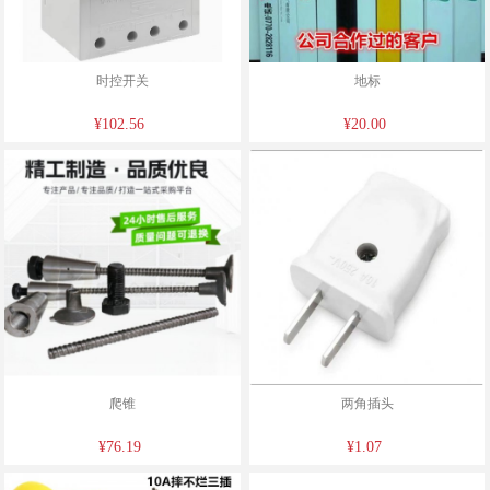
时控开关
地标
¥102.56
¥20.00
爬锥
两角插头
¥76.19
¥1.07