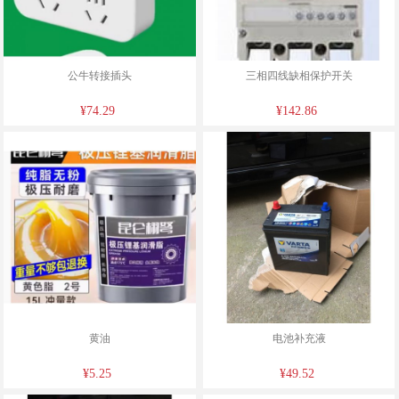
公牛转接插头
三相四线缺相保护开关
¥74.29
¥142.86
黄油
电池补充液
¥5.25
¥49.52