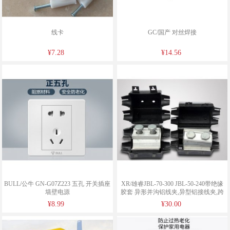
线卡
GC/国产 对丝焊接
¥7.28
¥14.56
BULL/公牛 GN-G07Z223 五孔 开关插座
XR/雄睿JBL-70-300 JBL-50-240带绝缘
墙壁电源
胶套 异形并沟铝线夹,异型铝接线夹,跨
径
¥8.99
¥30.00