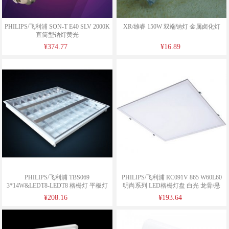
PHILIPS/飞利浦 SON-T E40 SLV 2000K
XR/雄睿 150W 双端钠灯 金属卤化灯
直筒型钠灯黄光
¥374.77
¥16.89
PHILIPS/飞利浦 TBS069
PHILIPS/飞利浦 RC091V 865 W60L60
3*14W&LEDT8-LEDT8 格栅灯 平板灯
明尚系列 LED格栅灯盘 白光 龙骨/悬
¥208.16
¥193.64