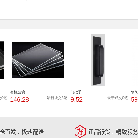
有机玻璃
门把手
钢
交0笔
最新成交8笔
最新成交0笔
146.28
9.52
59