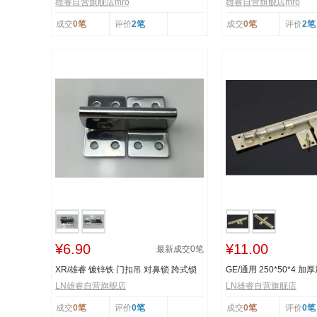
雄睿自营旗舰店mro
雄睿自营旗舰店mro
成交
0笔
评价
2笔
成交
0笔
评价
2笔
¥6.90
¥11.00
最新成交
0
笔
XR/雄睿 镀锌铁 门扣吊 对鼻锁 跨式锁
GE/通用 250*50*4
扣 对锁鼻 挂...
镀锌焊接插销
LN雄睿自营旗舰店
LN雄睿自营旗舰店
成交
0笔
评价
0笔
成交
0笔
评价
0笔