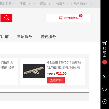
我是买家
卖家中心
帮助中心
收藏夹
网站导航
0
󰃦
我的购物车
家店铺
售后服务
特色服务
购
物
车
0
铁 门扣吊 对
GE/通用 250*50*4 加厚加
对锁鼻 挂锁
粗焊接门栓 镀锌焊接插销
¥11.00
特价：
查看详情