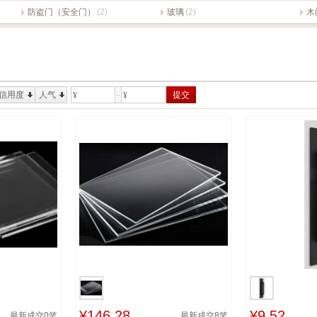
防盗门（安全门）
(2)
玻璃
(2)
木
信用度
人气
提交
¥
¥
¥146.28
¥9.52
最新成交
0
笔
最新成交
8
笔