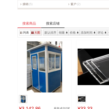
插销
(5)
窗户
(2)
搜索商品
搜索店铺
列表
大图
默认排序
销量
价格
添加时间
评论
¥3,142.86
¥33.33
最新成交
0
笔