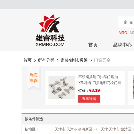
店铺
商品
店铺
MRO
M
首页
品牌中心
首页
所有分类
家装/建材/暖通
门窗五金
热卖
不锈钢插销门扣移门搭扣
推荐
XR/雄睿 门插销明门栓门锁
扣防盗安全扣门闩
¥3.19
特价：
查看详情
XR/雄睿 门栓插销插销门销
子插锁门栓
按条件筛选
¥7.50
特价：
按地区：
天津市 天津市 滨海新区
(7)
天津 天津市 塘沽区
(
查看详情