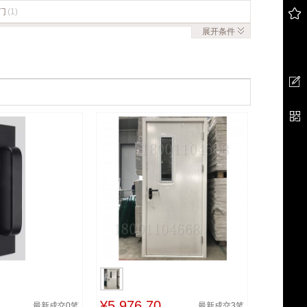
门
(1)
展开
条件
¥5,976.70
最新成交
0
笔
最新成交
3
笔