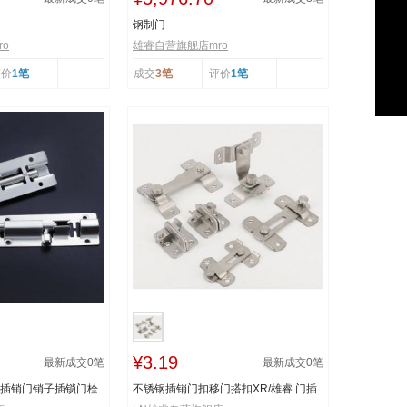
钢制门
o
雄睿自营旗舰店mro
评价
1笔
成交
3笔
评价
1笔
¥3.19
最新成交
0
笔
最新成交
0
笔
插销插销门销子插锁门栓
不锈钢插销门扣移门搭扣XR/雄睿 门插
销明门栓门锁扣...