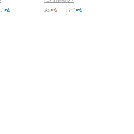
店
LN雄睿自营旗舰店
评价
0笔
成交
0笔
评价
0笔