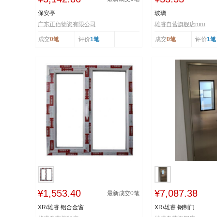
保安亭
玻璃
广东正佰物资有限公司
雄睿自营旗舰店mro
成交
0笔
评价
1笔
成交
0笔
评价
1笔
¥1,553.40
¥7,087.38
最新成交
0
笔
XR/雄睿 铝合金窗
XR/雄睿 钢制门