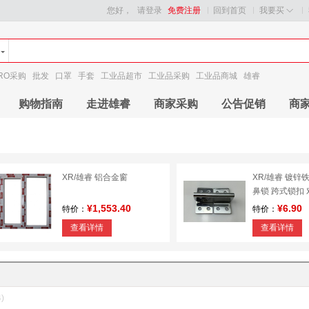
您好，
请登录
免费注册
回到首页
我要买
RO采购
批发
口罩
手套
工业品超市
工业品采购
工业品商城
雄睿
购物指南
走进雄睿
商家采购
公告促销
商
XR/雄睿 铝合金窗
XR/雄睿 镀锌
鼻锁 跨式锁扣 
¥1,553.40
¥6.90
特价：
特价：
查看详情
查看详情
4)