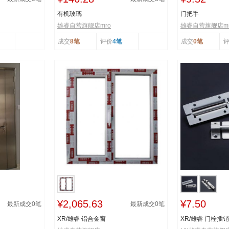
有机玻璃
门把手
雄睿自营旗舰店mro
雄睿自营旗舰店mr
成交
8笔
评价
4笔
成交
0笔
¥2,065.63
¥7.50
最新成交
0
笔
最新成交
0
笔
XR/雄睿 铝合金窗
XR/雄睿 门栓