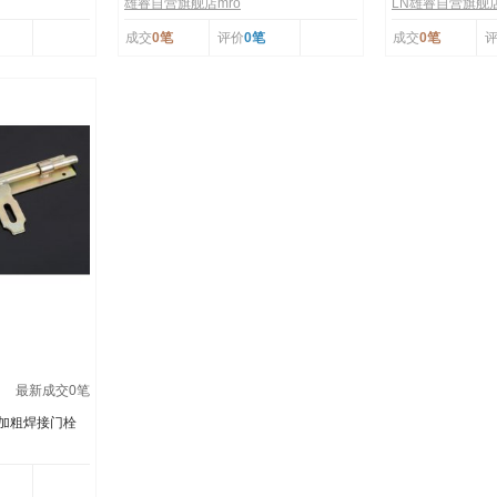
雄睿自营旗舰店mro
LN雄睿自营旗舰
成交
0笔
评价
0笔
成交
0笔
最新成交
0
笔
 加厚加粗焊接门栓