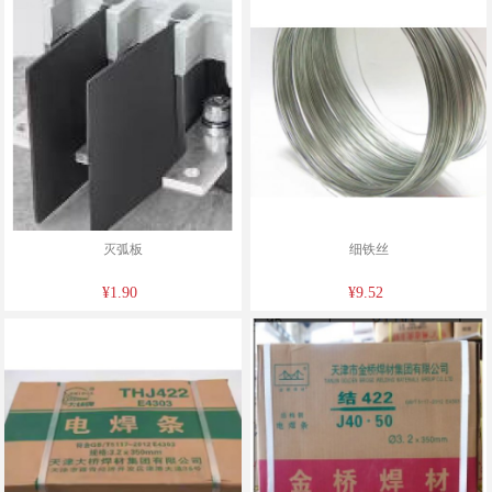
灭弧板
细铁丝
¥1.90
¥9.52