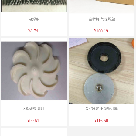
电焊条
金桥牌 气保焊丝
¥8.74
¥160.19
XR/雄睿 导叶
XR/雄睿 不锈管叶轮
¥99.51
¥116.50