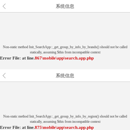
系统信息
Non-static method Init_SearchApp::_get_group_by_info_by_brands() should not be called
statically, assuming $this from incompatible context
Error File:
at
line.
867
\mobile\app\search.app.php
系统信息
Non-static method Init_SearchApp::_get_group_by_info_by_region() should not be called
statically, assuming $this from incompatible context
Error File:
at
line.
875
\mobile\app\search.app.php