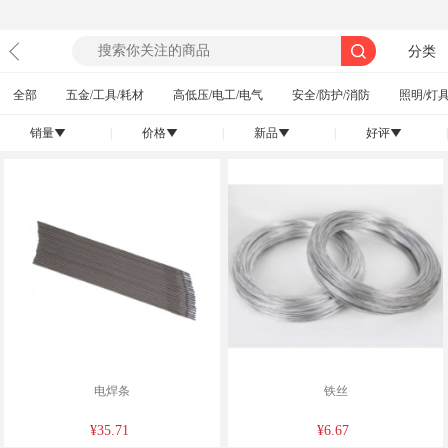
分类
全部
五金/工具/耗材
高低压/电工/电气
安全/防护/消防
照明/灯具
销量
|
价格
|
新品
|
好评
|
󰄢
󰄢
󰄢
󰄢
电焊条
铁丝
¥35.71
¥6.67