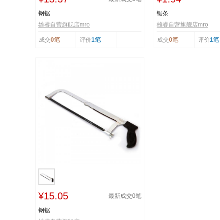
钢锯
锯条
雄睿自营旗舰店mro
雄睿自营旗舰店mro
成交
0笔
评价
1笔
成交
0笔
评价
1笔
¥15.05
最新成交
0
笔
钢锯