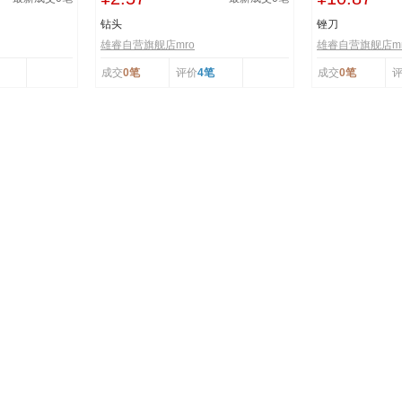
钻头
锉刀
雄睿自营旗舰店mro
雄睿自营旗舰店mr
成交
0笔
评价
4笔
成交
0笔