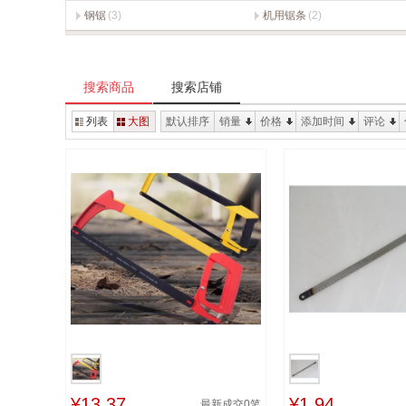
钢锯
(3)
机用锯条
(2)
搜索商品
搜索店铺
列表
大图
默认排序
销量
价格
添加时间
评论
¥13.37
¥1.94
最新成交
0
笔