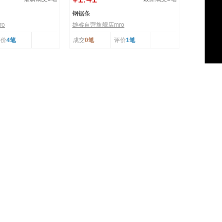
钢锯条
o
雄睿自营旗舰店mro
评价
4笔
成交
0笔
评价
1笔