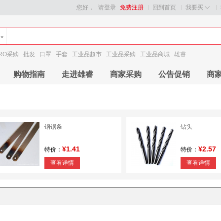
您好，
请登录
免费注册
回到首页
我要买
RO采购
批发
口罩
手套
工业品超市
工业品采购
工业品商城
雄睿
购物指南
走进雄睿
商家采购
公告促销
商
钢锯条
钻头
¥1.41
¥2.57
特价：
特价：
查看详情
查看详情