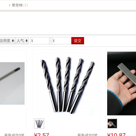
整形锉
(1)
信用度
人气
提交
¥
¥
¥2.57
¥10.87
最新成交
0
笔
最新成交
0
笔