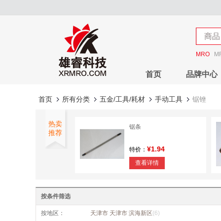
店铺
商品
店铺
MRO
M
首页
品牌中心
首页
所有分类
五金/工具/耗材
手动工具
锯锉
热卖
锯条
推荐
¥1.94
特价：
查看详情
锉刀
按条件筛选
¥10.87
特价：
按地区：
天津市 天津市 滨海新区
(6)
查看详情