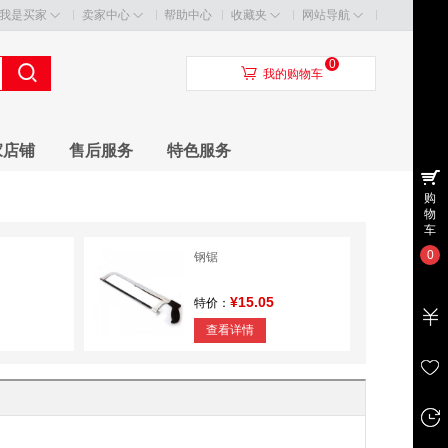
我是买家
卖家中心
帮助中心
收藏夹
网站导航
0
󰃦
我的购物车
家店铺
售后服务
特色服务
购
物
车
0
钢锯
¥15.05
特价：
查看详情