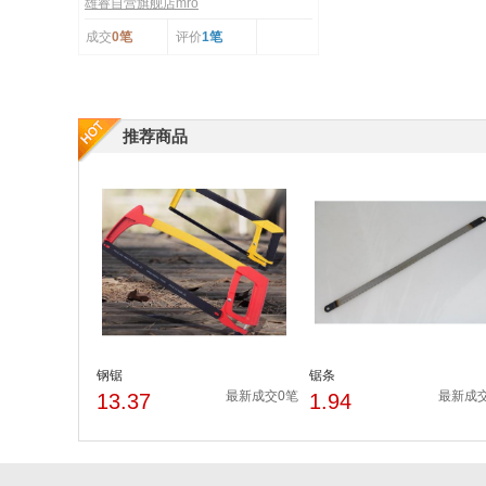
雄睿自营旗舰店mro
成交
0笔
评价
1笔
推荐商品
钢锯
锯条
最新成交0笔
最新成
13.37
1.94