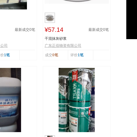
¥57.14
最新成交
0
笔
最新成交
0
笔
干混抹灰砂浆
限公司
广东正佰物资有限公司
评价
1笔
成交
0笔
评价
1笔