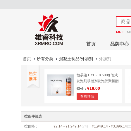
店铺
商品
店铺
MRO
M
首页
品牌中心
首页
所有分类
混凝土制品/外加剂
外加剂
热卖
恒易达 HYD-18 500g 管式
推荐
发泡剂填缝剂发泡胶聚氨酯
泡沫胶门窗通用型防水膨胀
¥16.00
特价：
填充剂补缝
查看详情
雄睿（XR）20kg混凝土快
速凝固剂 隧道护坡 喷射砂
按条件筛选
浆水泥速凝剂 快干剂
¥60.00
特价：
按价格：
¥2.14 - ¥1,949.14
(74)
¥1,949.14 - ¥3,896.14
(2
查看详情