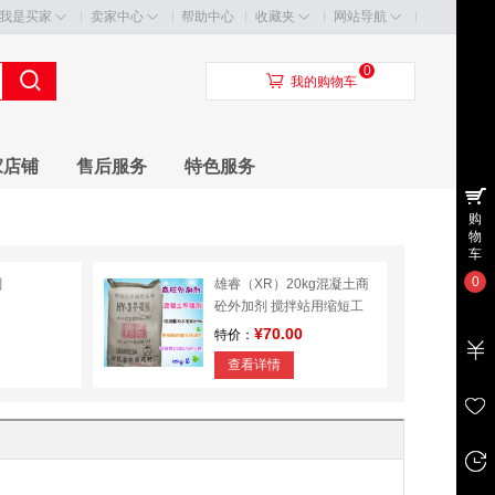
我是买家
卖家中心
帮助中心
收藏夹
网站导航
0
󰃦
我的购物车
家店铺
售后服务
特色服务
购
物
车
0
剂
雄睿（XR）20kg混凝土商
砼外加剂 搅拌站用缩短工
期 水泥早强剂
¥70.00
特价：
查看详情