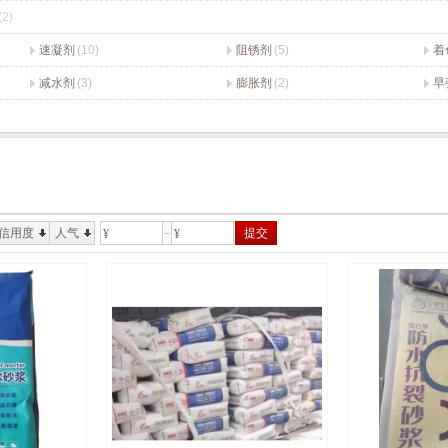
(2)
速凝剂
(10)
阻锈剂
(5)
着
减水剂
(3)
膨胀剂
(2)
早
信用度
人气
提交
¥
¥