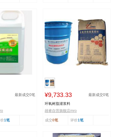
¥9,733.33
最新成交
0
笔
最新成交
0
笔
环氧树脂灌浆料
o
雄睿自营旗舰店mro
评价
1笔
成交
0笔
评价
1笔