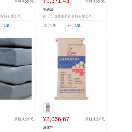
¥1,371.43
最新成交
0
笔
最新成交
0
笔
氟碳漆
饰材料有限公司
南宁市谊诚泰装饰材料有限公司
评价
1笔
成交
0笔
评价
1笔
¥2,066.67
最新成交
0
笔
最新成交
0
笔
灌浆料