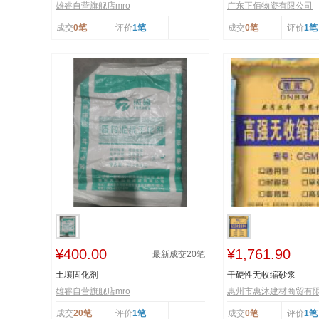
雄睿自营旗舰店mro
广东正佰物资有限公司
成交
0笔
评价
1笔
成交
0笔
评价
1笔
¥400.00
¥1,761.90
最新成交
20
笔
土壤固化剂
干硬性无收缩砂浆
雄睿自营旗舰店mro
惠州市惠沐建材商贸有
成交
20笔
评价
1笔
成交
0笔
评价
1笔