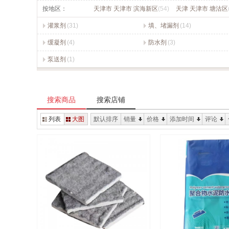
按地区：
天津市 天津市 滨海新区
(54)
天津 天津市 塘沽区
灌浆剂
(31)
填、堵漏剂
(14)
缓凝剂
(4)
防水剂
(3)
泵送剂
(1)
搜索商品
搜索店铺
列表
大图
默认排序
销量
价格
添加时间
评论