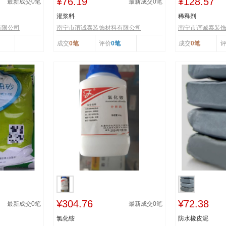
¥76.19
¥128.57
最新成交
0
笔
最新成交
0
笔
灌浆料
稀释剂
有限公司
南宁市谊诚泰装饰材料有限公司
南宁市谊诚泰装
成交
0笔
评价
0笔
成交
0笔
¥304.76
¥72.38
最新成交
0
笔
最新成交
0
笔
氯化铵
防水橡皮泥