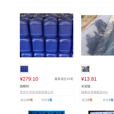
¥279.10
¥13.81
最新成交
10
笔
脱模剂
水泥毯
贵州方济各贸易有限公司
雄睿自营旗舰店mro
成交
10笔
评价
1笔
成交
0笔
评价
1笔