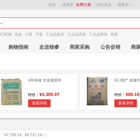
您好，
请登录
免费注册
回到首页
我要买
RO采购
批发
口罩
手套
工业品超市
工业品采购
工业品商城
雄睿
购物指南
走进雄睿
商家采购
公告促销
商
XR/雄睿 支座灌浆料
GC/国产 速凝
¥3,300.97
¥80.10
特价：
特价：
查看详情
查看详情
)
¥7,790.14 - ¥9,737.14
(2)