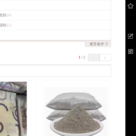
色剂
(4)
强剂
(1)
展开
条件
1
/
2
<
>