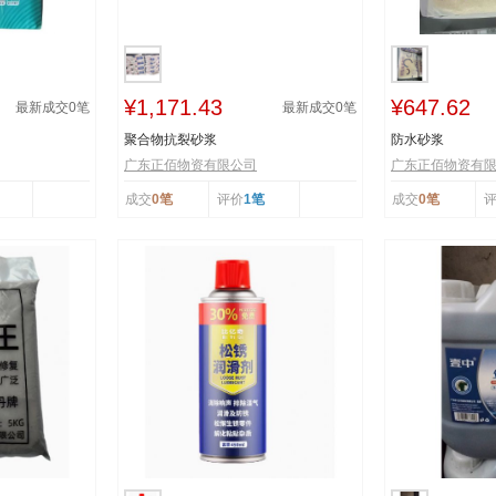
¥1,171.43
¥647.62
最新成交
0
笔
最新成交
0
笔
聚合物抗裂砂浆
防水砂浆
广东正佰物资有限公司
广东正佰物资有
成交
0笔
评价
1笔
成交
0笔