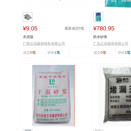
¥9.05
¥780.95
最新成交
0
笔
水泥毯
防水砂浆
广西亿清建材销售有限公司
广东正佰物资有限公司
成交
0笔
评价
1笔
成交
0笔
评价
1笔