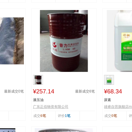
¥257.14
¥68.34
最新成交
0
笔
最新成交
6
笔
液压油
尿素
广东正佰物资有限公司
雄睿自营旗舰店mr
成交
6笔
评价
1笔
成交
0笔