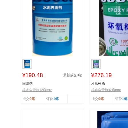
¥190.48
¥276.19
最新成交
0
笔
固结剂
环氧树脂
雄睿自营旗舰店mro
雄睿自营旗舰店mro
成交
0笔
评价
1笔
成交
0笔
评价
1笔