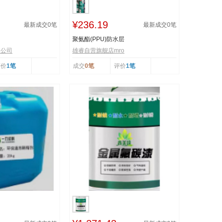
¥236.19
最新成交
0
笔
最新成交
0
笔
聚氨酯(PPU)防水层
限公司
雄睿自营旗舰店mro
评价
1笔
成交
0笔
评价
1笔