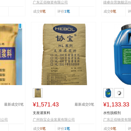
广东正佰物资有限公司
雄睿自营旗舰店mr
成交
0笔
评价
1笔
成交
0笔
¥1,571.43
¥1,133.33
最新成交
0
笔
最新成交
0
笔
支座灌浆料
水性脱模剂
限公司
广州协宝企业发展有限公司
广东正佰物资有
成交
0笔
评价
1笔
成交
0笔