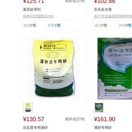
¥125.71
¥102.86
最新成交
0
笔
基层处理剂
安全反光漆
雄睿自营旗舰店mro
南宁市谊诚泰装饰材料
成交
0笔
评价
1笔
成交
0笔
评价
0笔
¥130.57
¥161.90
最新成交
0
笔
压实度专用灌砂
灌砂专用砂