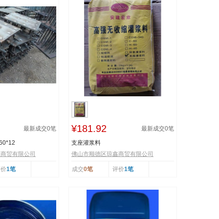
¥181.92
最新成交
0
笔
最新成交
0
笔
0*12
支座灌浆料
鑫商贸有限公司
佛山市顺德区琼鑫商贸有限公司
评价
1笔
成交
0笔
评价
1笔