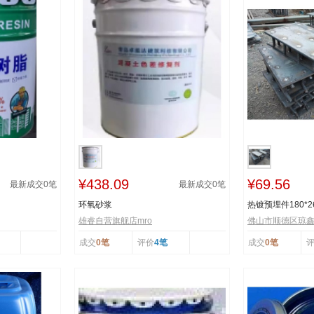
¥438.09
¥69.56
最新成交
0
笔
最新成交
0
笔
环氧砂浆
热镀预埋件180*26
雄睿自营旗舰店mro
佛山市顺德区琼
成交
0笔
评价
4笔
成交
0笔