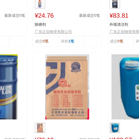
¥24.76
¥83.81
最新成交
0
笔
最新成交
0
笔
除锈剂
外墙清洁剂
广东正佰物资有限公司
广东正佰物资有
成交
0笔
评价
1笔
成交
0笔