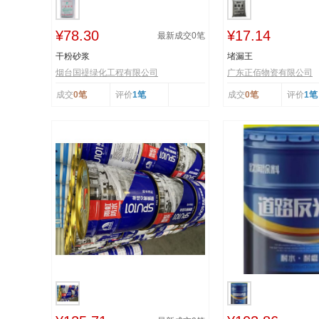
¥78.30
¥17.14
最新成交
0
笔
干粉砂浆
堵漏王
烟台国禔绿化工程有限公司
广东正佰物资有限公司
成交
0笔
评价
1笔
成交
0笔
评价
1笔