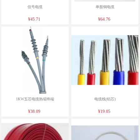
信号电缆
单股铜电缆
¥45.71
¥64.76
1KW五芯电缆热缩终端
电缆线(铝芯)
¥38.09
¥19.05