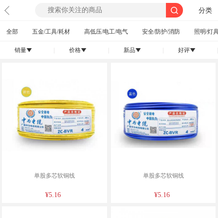
分类
全部
五金/工具/耗材
高低压/电工/电气
安全/防护/消防
照明/灯具
销量
|
价格
|
新品
|
好评
|
󰄢
󰄢
󰄢
󰄢
单股多芯软铜线
单股多芯软铜线
¥5.16
¥5.16