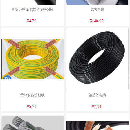
国标pv软线单芯多股软铜线
铝芯电缆
¥4.76
¥140.95
黄绿双色接地线
铜芯软电缆
¥5.71
¥7.14