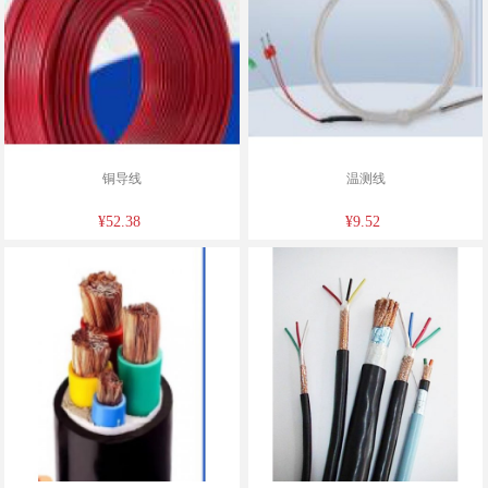
铜导线
温测线
¥52.38
¥9.52