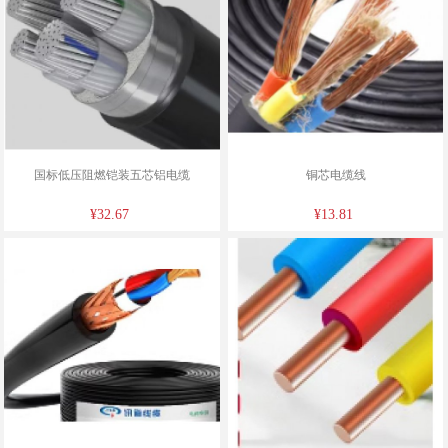
国标低压阻燃铠装五芯铝电缆
铜芯电缆线
¥32.67
¥13.81