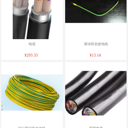
电缆
黄绿双色接地线
¥293.33
¥13.14