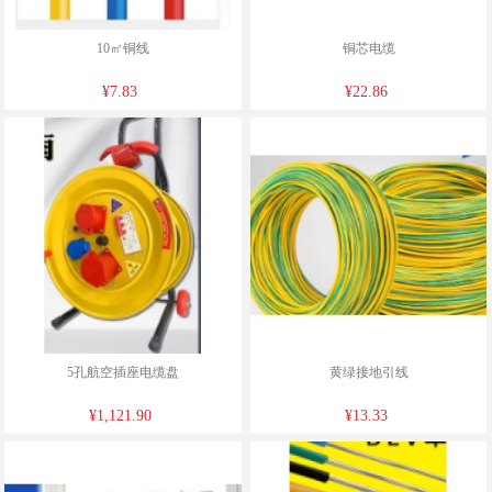
10㎡铜线
铜芯电缆
¥7.83
¥22.86
5孔航空插座电缆盘
黄绿接地引线
¥1,121.90
¥13.33