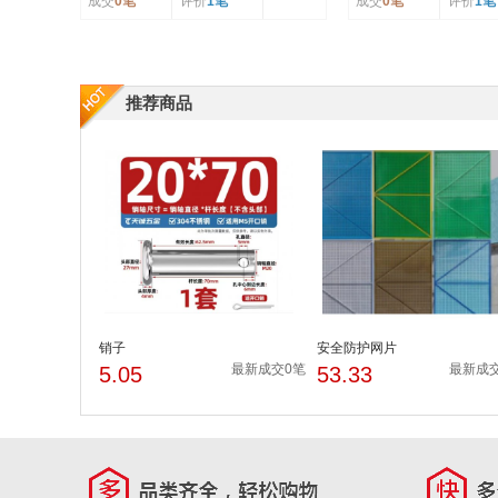
成交
0笔
评价
1笔
成交
0笔
评价
1笔
推荐商品
销子
安全防护网片
最新成交0笔
最新成
5.05
53.33