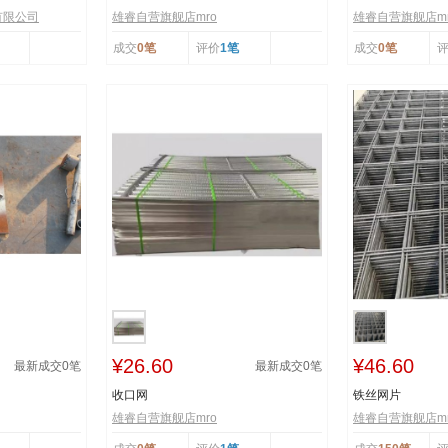
有限公司
雄睿自营旗舰店mro
雄睿自营旗舰店mr
成交
0笔
评价
1笔
成交
0笔
¥26.60
¥46.60
最新成交
0
笔
最新成交
0
笔
收口网
铁丝网片
雄睿自营旗舰店mro
雄睿自营旗舰店mr