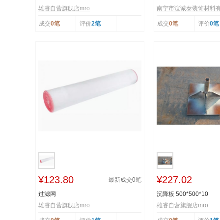
雄睿自营旗舰店mro
南宁市谊诚泰装饰材料
成交
0笔
评价
2笔
成交
0笔
评价
0笔
¥123.80
¥227.02
最新成交
0
笔
过滤网
沉降板 500*500*10
雄睿自营旗舰店mro
雄睿自营旗舰店mro