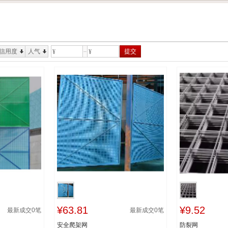
信用度
人气
提交
¥
¥
¥63.81
¥9.52
最新成交
0
笔
最新成交
0
笔
安全爬架网
防裂网