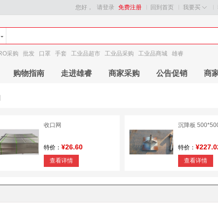
您好，
请登录
免费注册
回到首页
我要买
RO采购
批发
口罩
手套
工业品超市
工业品采购
工业品商城
雄睿
购物指南
走进雄睿
商家采购
公告促销
商
网
收口网
沉降板 500*50
¥26.60
¥227.0
特价：
特价：
查看详情
查看详情