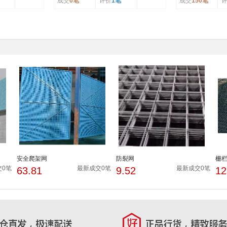
成交
0笔
评价
1笔
成交
150笔
安全爬架网
防裂网
栅
交0笔
最新成交0笔
最新成交0笔
63.81
9.52
12