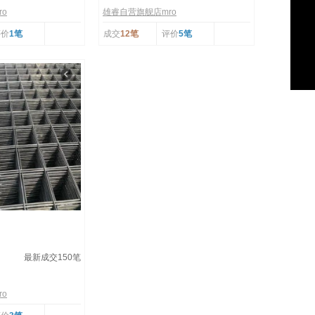
o
雄睿自营旗舰店mro
评价
1笔
成交
12笔
评价
5笔
最新成交
150
笔
o