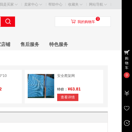
我是买家
卖家中心
帮助中心
收藏夹
网站导航
0
󰃦
我的购物车
家店铺
售后服务
特色服务
购
物
车
0
0*10
安全爬架网
2
¥63.81
特价：
查看详情