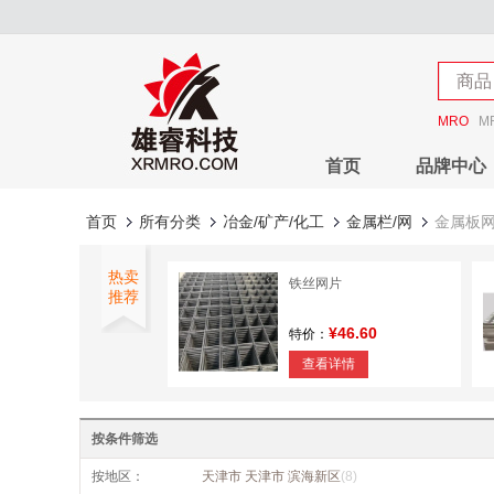
店铺
商品
店铺
MRO
M
首页
品牌中心
首页
所有分类
冶金/矿产/化工
金属栏/网
金属板
热卖
铁丝网片
推荐
¥46.60
特价：
查看详情
防裂网
按条件筛选
¥9.52
特价：
按地区：
天津市 天津市 滨海新区
(8)
查看详情