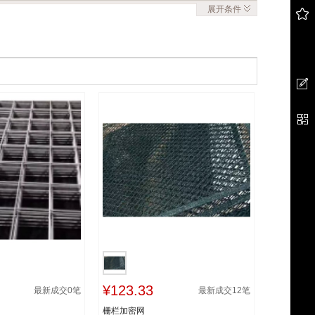
展开
条件
¥123.33
最新成交
0
笔
最新成交
12
笔
栅栏加密网