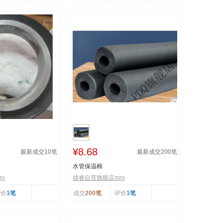
¥8.68
最新成交
10
笔
最新成交
200
笔
水管保温棉
o
雄睿自营旗舰店mro
评价
1笔
成交
200笔
评价
1笔