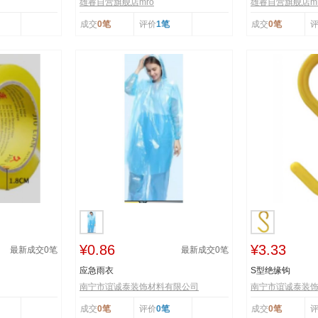
雄睿自营旗舰店mro
雄睿自营旗舰店mr
成交
0笔
评价
1笔
成交
0笔
¥0.86
¥3.33
最新成交
0
笔
最新成交
0
笔
应急雨衣
S型绝缘钩
南宁市谊诚泰装饰材料有限公司
南宁市谊诚泰装
成交
0笔
评价
0笔
成交
0笔