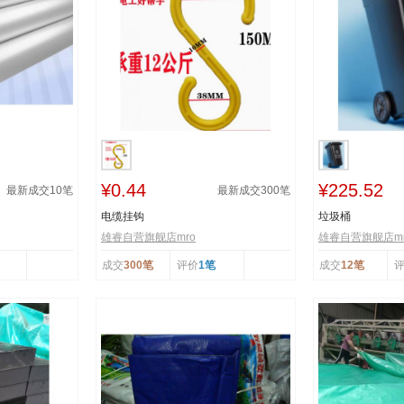
¥0.44
¥225.52
最新成交
10
笔
最新成交
300
笔
电缆挂钩
垃圾桶
雄睿自营旗舰店mro
雄睿自营旗舰店mr
成交
300笔
评价
1笔
成交
12笔