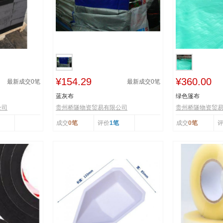
¥154.29
¥360.00
最新成交
0
笔
最新成交
0
笔
蓝灰布
绿色篷布
公司
贵州桥隧物资贸易有限公司
贵州桥隧物资贸
成交
0笔
评价
1笔
成交
0笔