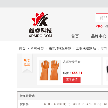
店铺
商品
店铺
MRO
M
首页
品牌中心
首页
所有分类
橡塑/管材/皮带
工业橡胶制品
塑料
热卖
高压绝缘手套
推荐
¥55.31
特价：
查看详情
橡塑台阶垫
按条件筛选
¥132.03
特价：
按价格：
¥0.03 - ¥383.03
(92)
¥383.03 - ¥766.03
(5)
¥1
查看详情