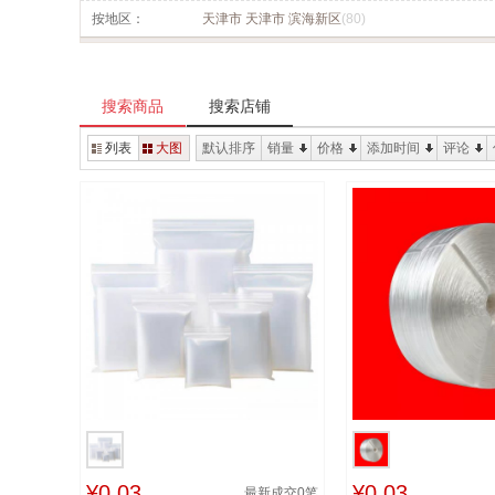
按地区：
天津市 天津市 滨海新区
(80)
搜索商品
搜索店铺
列表
大图
默认排序
销量
价格
添加时间
评论
¥0.03
¥0.03
最新成交
0
笔