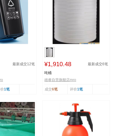
¥1,910.48
最新成交
12
笔
最新成交
6
笔
吨桶
o
雄睿自营旗舰店mro
评价
1笔
成交
6笔
评价
1笔