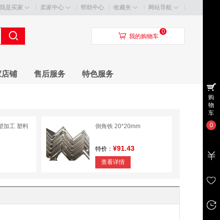
我是买家
卖家中心
帮助中心
收藏夹
网站导航
0
󰃦
我的购物车
家店铺
售后服务
特色服务
购
物
车
0
塑加工 塑料
倒角铁 20*20mm
¥91.43
特价：
查看详情