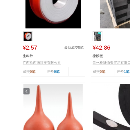
¥2.57
¥42.86
最新成交
0
笔
生料带
橡胶板
广西欧西德科技有限公司
贵州桥隧物资贸易有限
成交
0笔
评价
0笔
成交
0笔
评价
1笔