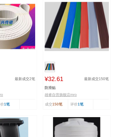
¥32.61
最新成交
2
笔
最新成交
150
笔
防滑贴
o
雄睿自营旗舰店mro
评价
1笔
成交
150笔
评价
1笔