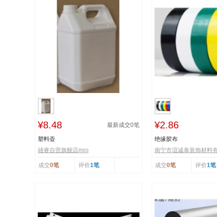
¥8.48
¥2.86
最新成交
0
笔
塑料壶
绝缘胶布
雄睿自营旗舰店mro
南宁市谊诚泰装饰材料
成交
0笔
评价
1笔
成交
0笔
评价
1笔