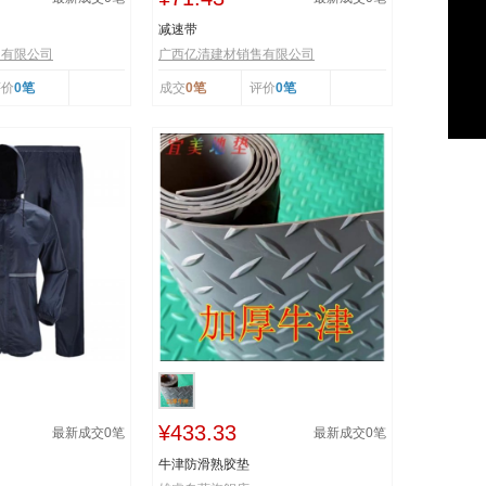
减速带
售有限公司
广西亿清建材销售有限公司
评价
0笔
成交
0笔
评价
0笔
¥433.33
最新成交
0
笔
最新成交
0
笔
牛津防滑熟胶垫