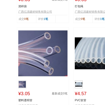
渣样袋
打包绳
广西亿清建材销售有限公司
广西亿清建材销售有限
成交
0笔
评价
1笔
成交
0笔
评价
1笔
¥3.05
¥4.57
最新成交
0
笔
塑料透明管
PVC软管