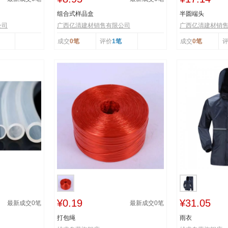
组合式样品盒
半圆端头
公司
广西亿清建材销售有限公司
广西亿清建材销
成交
0笔
评价
1笔
成交
0笔
¥0.19
¥31.05
最新成交
0
笔
最新成交
0
笔
打包绳
雨衣