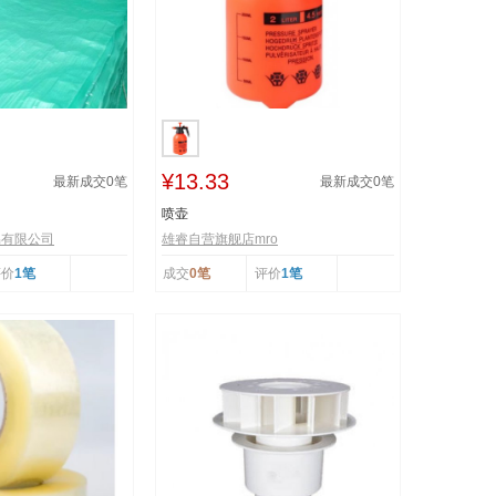
¥13.33
最新成交
0
笔
最新成交
0
笔
喷壶
易有限公司
雄睿自营旗舰店mro
评价
1笔
成交
0笔
评价
1笔