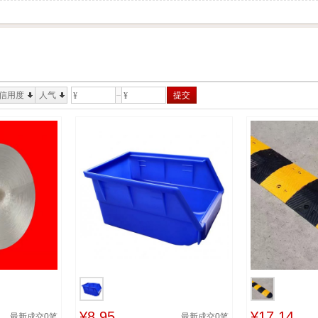
信用度
人气
提交
¥
¥
¥8.95
¥17.14
最新成交
0
笔
最新成交
0
笔