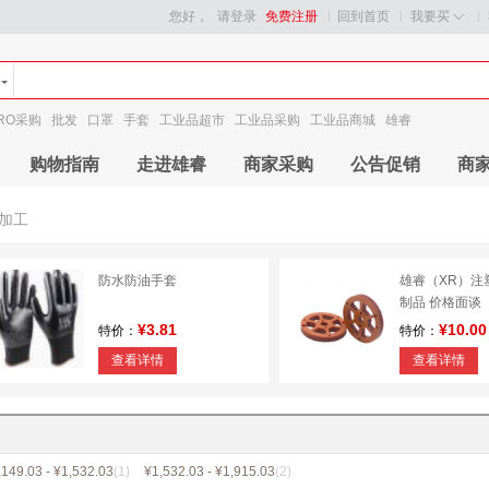
您好，
请登录
免费注册
回到首页
我要买
RO采购
批发
口罩
手套
工业品超市
工业品采购
工业品商城
雄睿
购物指南
走进雄睿
商家采购
公告促销
商
加工
防水防油手套
雄睿（XR）注
制品 价格面谈
¥3.81
¥10.00
特价：
特价：
查看详情
查看详情
,149.03 - ¥1,532.03
(1)
¥1,532.03 - ¥1,915.03
(2)