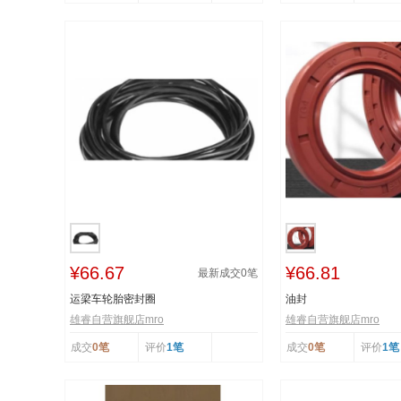
¥66.67
¥66.81
最新成交
0
笔
运梁车轮胎密封圈
油封
雄睿自营旗舰店mro
雄睿自营旗舰店mro
成交
0笔
评价
1笔
成交
0笔
评价
1笔