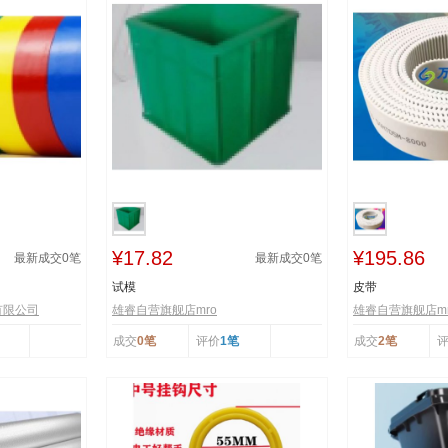
¥17.82
¥195.86
最新成交
0
笔
最新成交
0
笔
试模
皮带
有限公司
雄睿自营旗舰店mro
雄睿自营旗舰店mr
成交
0笔
评价
1笔
成交
2笔