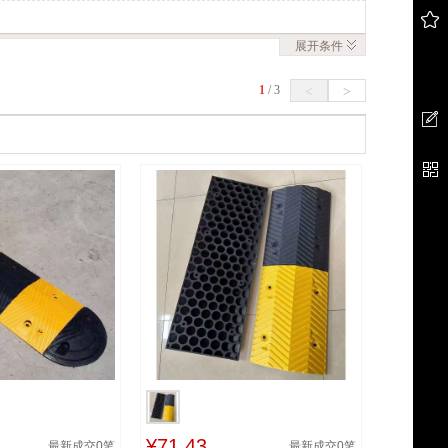
展开
条件
1
/
3
<
>
¥71.43
最新成交
0
笔
最新成交
0
笔