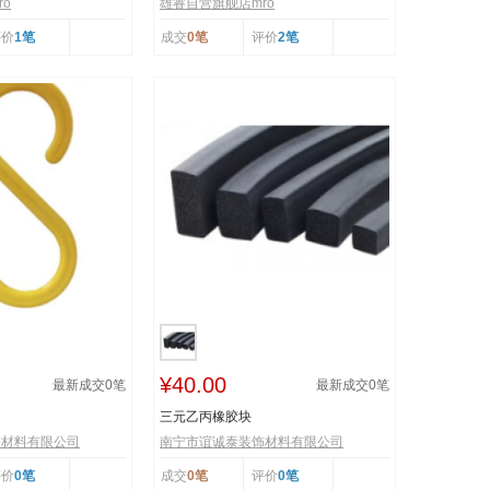
o
雄睿自营旗舰店mro
评价
1笔
成交
0笔
评价
2笔
¥40.00
最新成交
0
笔
最新成交
0
笔
三元乙丙橡胶块
饰材料有限公司
南宁市谊诚泰装饰材料有限公司
评价
0笔
成交
0笔
评价
0笔