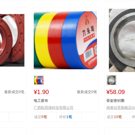
¥1.90
¥58.09
最新成交
0
笔
最新成交
0
笔
电工胶布
骨架密封圈
广西欧西德科技有限公司
雄睿自营旗舰店mr
成交
0笔
评价
1笔
成交
10笔