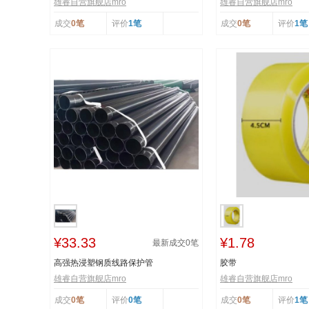
雄睿自营旗舰店mro
雄睿自营旗舰店mro
成交
0笔
评价
1笔
成交
0笔
评价
1笔
¥33.33
¥1.78
最新成交
0
笔
高强热浸塑钢质线路保护管
胶带
雄睿自营旗舰店mro
雄睿自营旗舰店mro
成交
0笔
评价
0笔
成交
0笔
评价
1笔