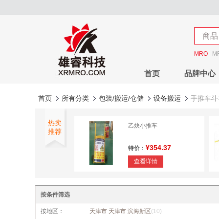
店铺
商品
店铺
MRO
M
首页
品牌中心
首页
所有分类
包装/搬运/仓储
设备搬运
手推车斗
热卖
乙炔小推车
推荐
¥354.37
特价：
查看详情
斗车
按条件筛选
¥304.76
特价：
按地区：
天津市 天津市 滨海新区
(10)
查看详情