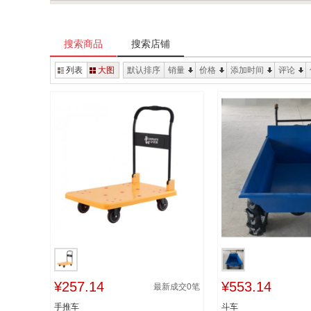
搜索商品
搜索店铺
列表
大图
默认排序
销量
价格
添加时间
评论
¥257.14
¥553.14
最新成交
0
笔
手推车
斗车