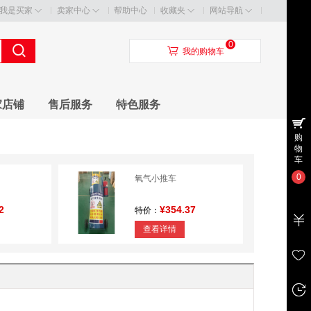
我是买家
卖家中心
帮助中心
收藏夹
网站导航
0
󰃦
我的购物车
家店铺
售后服务
特色服务
购
物
车
0
氧气小推车
2
¥354.37
特价：
查看详情