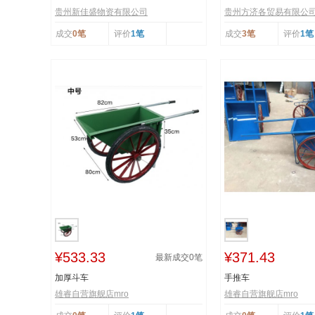
贵州新佳盛物资有限公司
贵州方济各贸易有限公
成交
0笔
评价
1笔
成交
3笔
评价
1笔
¥533.33
¥371.43
最新成交
0
笔
加厚斗车
手推车
雄睿自营旗舰店mro
雄睿自营旗舰店mro