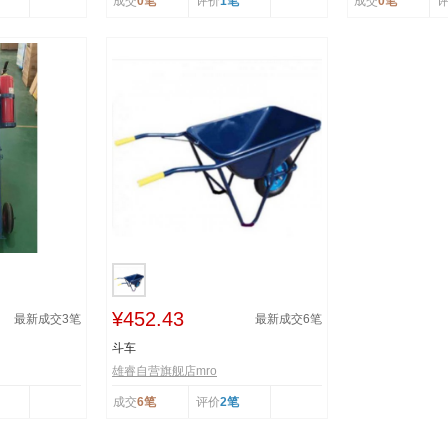
成交
0笔
评价
1笔
成交
0笔
¥452.43
最新成交
3
笔
最新成交
6
笔
斗车
雄睿自营旗舰店mro
成交
6笔
评价
2笔