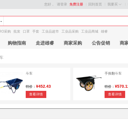
您好，
请登录
免费注册
回到首页
我要买
RO采购
批发
口罩
手套
工业品超市
工业品采购
工业品商城
雄睿
购物指南
走进雄睿
商家采购
公告促销
商
车
斗车
手推翻斗车
¥452.43
¥570.1
特价：
特价：
查看详情
查看详情