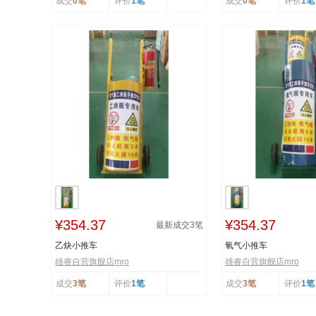
成交
0笔
评价
1笔
成交
0笔
评价
1笔
¥354.37
¥354.37
最新成交
3
笔
乙炔小推车
氧气小推车
雄睿自营旗舰店mro
雄睿自营旗舰店mro
成交
3笔
评价
1笔
成交
3笔
评价
1笔