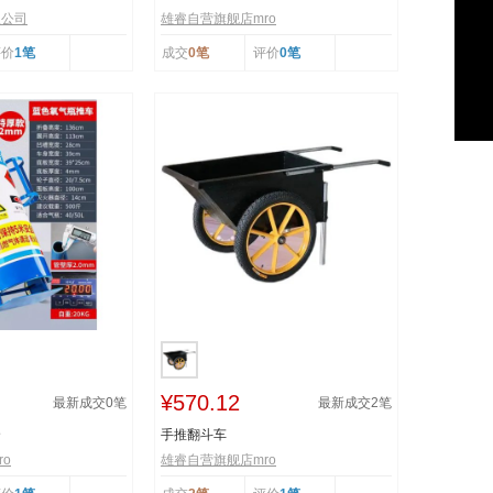
限公司
雄睿自营旗舰店mro
评价
1笔
成交
0笔
评价
0笔
¥570.12
最新成交
0
笔
最新成交
2
笔
个
手推翻斗车
o
雄睿自营旗舰店mro