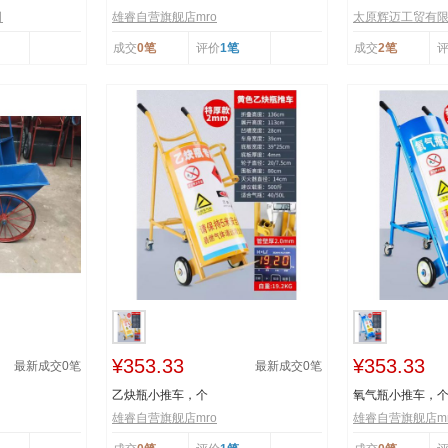
司
雄睿自营旗舰店mro
太原辉迈工贸有
成交
0笔
评价
1笔
成交
2笔
¥353.33
¥353.33
最新成交
0
笔
最新成交
0
笔
乙炔瓶小推车，个
氧气瓶小推车，
雄睿自营旗舰店mro
雄睿自营旗舰店mr