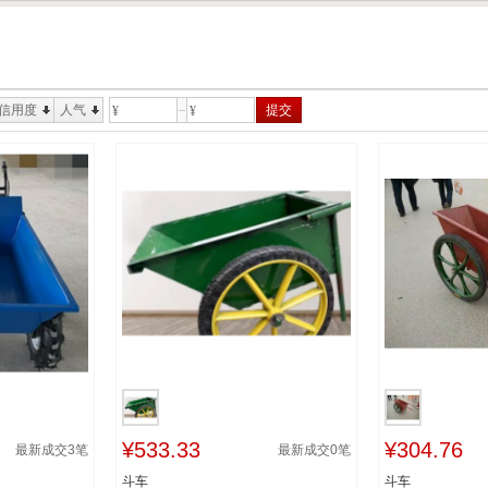
信用度
人气
提交
¥
¥
¥533.33
¥304.76
最新成交
3
笔
最新成交
0
笔
斗车
斗车