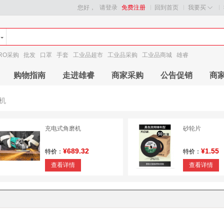
您好，
请登录
免费注册
回到首页
我要买
RO采购
批发
口罩
手套
工业品超市
工业品采购
工业品商城
雄睿
购物指南
走进雄睿
商家采购
公告促销
商
机
充电式角磨机
砂轮片
¥689.32
¥1.55
特价：
特价：
查看详情
查看详情