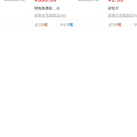
锂电角磨机，台
砂轮片
雄睿自营旗舰店mro
雄睿自营旗舰店mr
成交
0笔
评价
1笔
成交
0笔