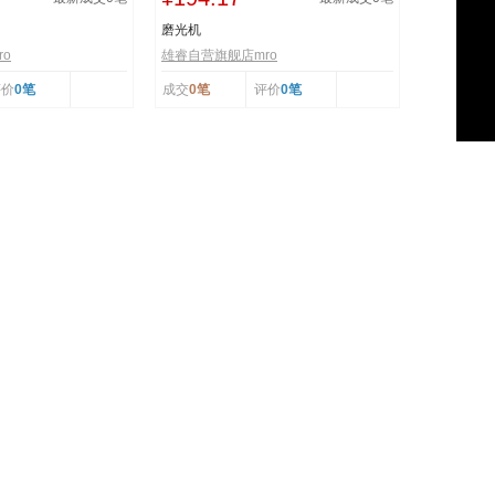
磨光机
o
雄睿自营旗舰店mro
评价
0笔
成交
0笔
评价
0笔