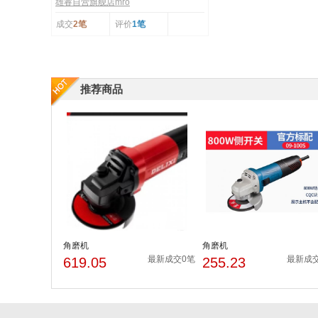
雄睿自营旗舰店mro
成交
2笔
评价
1笔
推荐商品
角磨机
角磨机
最新成交0笔
最新成
619.05
255.23