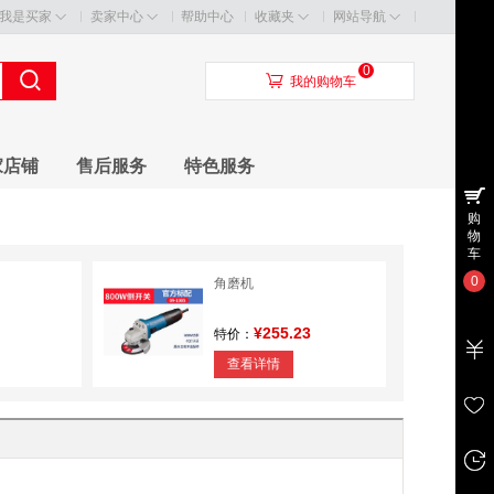
我是买家
卖家中心
帮助中心
收藏夹
网站导航
0
󰃦
我的购物车
家店铺
售后服务
特色服务
购
物
车
0
角磨机
¥255.23
特价：
查看详情