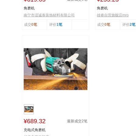
角磨机
角磨机
南宁市谊诚泰装饰材料有限公司
雄睿自营旗舰店mro
成交
0笔
评价
1笔
成交
0笔
评价
2笔
¥689.32
最新成交
2
笔
充电式角磨机