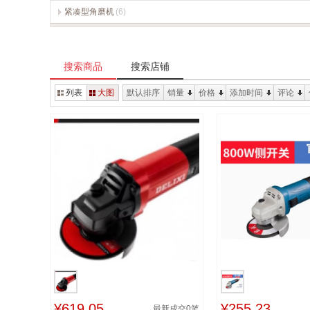
紧凑型角磨机
(6)
搜索商品
搜索店铺
列表
大图
默认排序
销量
价格
添加时间
评论
¥619.05
¥255.23
最新成交
0
笔