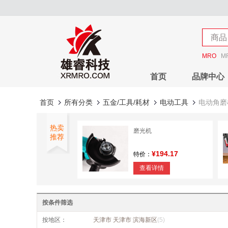
店铺
商品
店铺
MRO
M
首页
品牌中心
首页
所有分类
五金/工具/耗材
电动工具
电动角磨
热卖
磨光机
推荐
¥194.17
特价：
查看详情
角磨机
按条件筛选
¥619.05
特价：
按地区：
天津市 天津市 滨海新区
(5)
查看详情