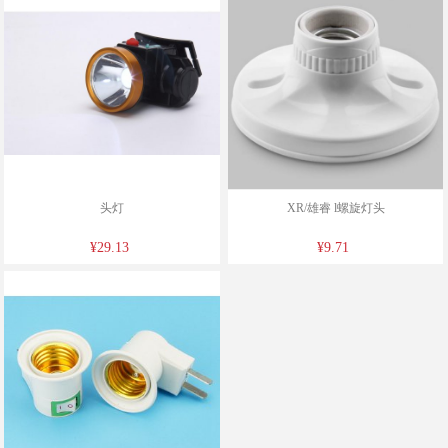
头灯
XR/雄睿 l螺旋灯头
¥29.13
¥9.71