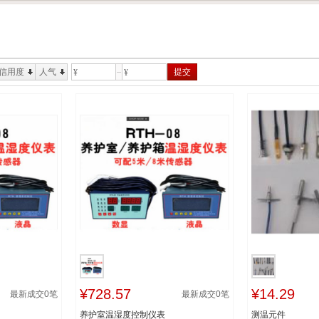
信用度
人气
提交
¥
¥
¥728.57
¥14.29
最新成交
0
笔
最新成交
0
笔
养护室温湿度控制仪表
测温元件