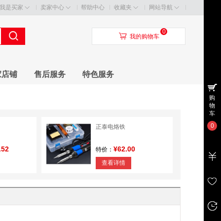
我是买家
卖家中心
帮助中心
收藏夹
网站导航
0
󰃦
我的购物车
家店铺
售后服务
特色服务
购
物
车
0
正泰电烙铁
.52
¥62.00
特价：
查看详情