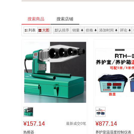
搜索商品
搜索店铺
列表
大图
默认排序
销量
价格
添加时间
评论
¥157.14
¥877.14
最新成交
0
笔
热熔器
养护室温湿度控制仪表