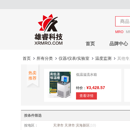
店铺
商品
店铺
MRO
M
首页
品牌中心
首页
所有分类
仪器/仪表/实验室
温度监测
其他专
热卖
低温溢流水箱
推荐
¥3,428.57
特价：
查看详情
测温元件（2m）
按条件筛选
¥3.33
特价：
按地区：
天津市 天津市 滨海新区
(10)
查看详情