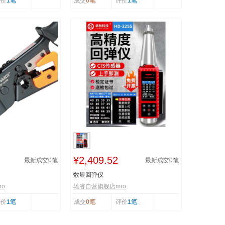
评价
1笔
成交
0笔
评价
1笔
¥2,409.52
最新成交
0
笔
最新成交
0
笔
数显回弹仪
o
雄睿自营旗舰店mro
评价
1笔
成交
0笔
评价
1笔