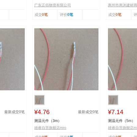
广东正佰物资有限公司
惠州市惠沐建材
成交
0笔
评价
0笔
成交
0笔
¥4.76
¥7.14
最新成交
0
笔
最新成交
0
笔
测温元件（3m）
测温元件（5m）
雄睿自营旗舰店mro
雄睿自营旗舰店mr