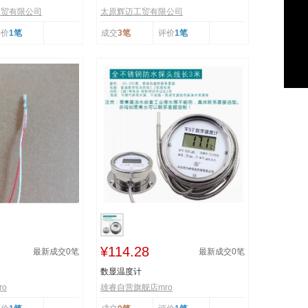
商贸有限公司
太原辉迈工贸有限公司
评价
1笔
成交
3笔
评价
1笔
¥114.28
最新成交
0
笔
最新成交
0
笔
数显温度计
o
雄睿自营旗舰店mro