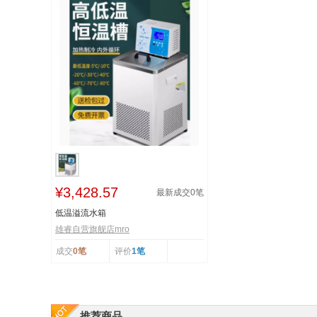
¥3,428.57
最新成交
0
笔
低温溢流水箱
雄睿自营旗舰店mro
成交
0笔
评价
1笔
推荐商品