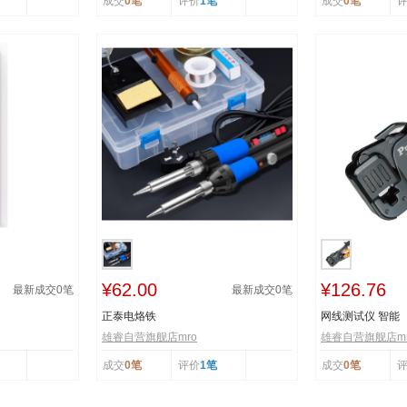
成交
0笔
评价
1笔
成交
0笔
¥62.00
¥126.76
最新成交
0
笔
最新成交
0
笔
正泰电烙铁
网线测试仪 智能
雄睿自营旗舰店mro
雄睿自营旗舰店mr
成交
0笔
评价
1笔
成交
0笔