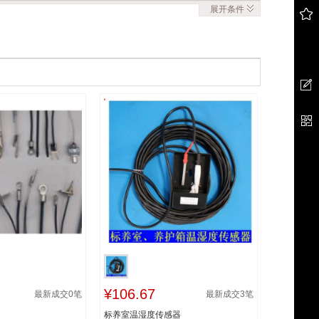
展开
条件
¥106.67
最新成交
0
笔
最新成交
3
笔
标养室温湿度传感器