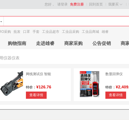
您好，
请登录
免费注册
回到首页
我要买
RO采购
批发
口罩
手套
工业品超市
工业品采购
工业品商城
雄睿
购物指南
走进雄睿
商家采购
公告促销
商
用仪器仪表
网线测试仪 智能
数显回弹仪
¥126.76
¥2,409
特价：
特价：
查看详情
查看详情