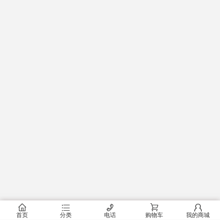
󰂠
󰂦
󰄫
󰂟
󰂢
首页
分类
电话
购物车
我的商城