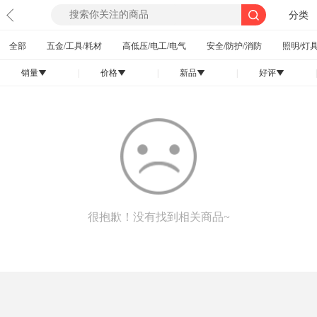
分类
全部
五金/工具/耗材
高低压/电工/电气
安全/防护/消防
照明/灯具
销量
|
价格
|
新品
|
好评
|
󰄢
󰄢
󰄢
󰄢
很抱歉！没有找到相关商品~