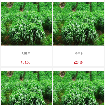
地毯草
高羊茅
¥34.00
¥28.19