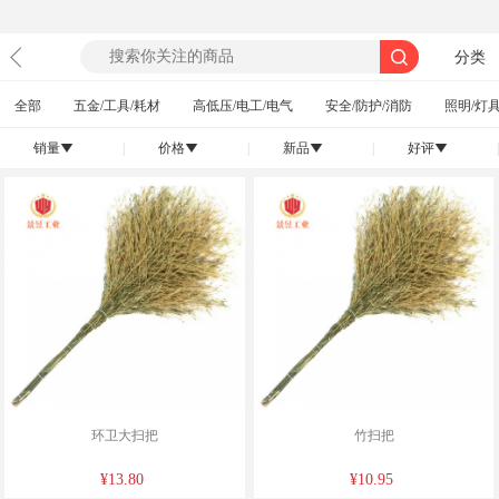
分类
全部
五金/工具/耗材
高低压/电工/电气
安全/防护/消防
照明/灯具
销量
|
价格
|
新品
|
好评
|
󰄢
󰄢
󰄢
󰄢
环卫大扫把
竹扫把
¥13.80
¥10.95