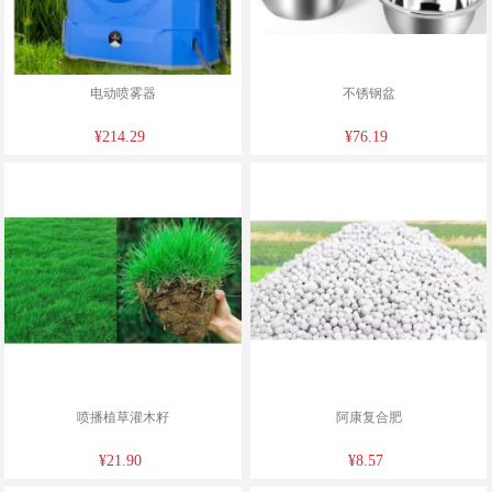
电动喷雾器
不锈钢盆
¥214.29
¥76.19
喷播植草灌木籽
阿康复合肥
¥21.90
¥8.57