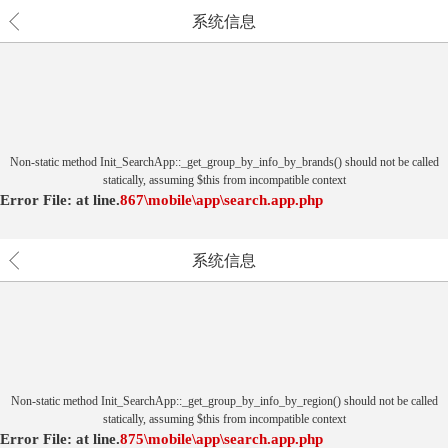
系统信息
Non-static method Init_SearchApp::_get_group_by_info_by_brands() should not be called
statically, assuming $this from incompatible context
Error File:
at
line.
867
\mobile\app\search.app.php
系统信息
Non-static method Init_SearchApp::_get_group_by_info_by_region() should not be called
statically, assuming $this from incompatible context
Error File:
at
line.
875
\mobile\app\search.app.php