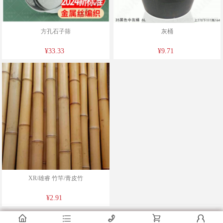
方孔石子筛
灰桶
¥33.33
¥9.71
XR/雄睿 竹竿/青皮竹
¥2.91
󰂠
󰂠
󰂠
󰂦
󰂦
󰂦
󰄫
󰄫
󰄫
󰂟
󰂟
󰂟
󰂢
󰂢
󰂢