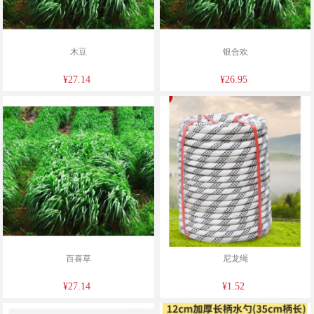
木豆
银合欢
¥27.14
¥26.95
百喜草
尼龙绳
¥27.14
¥1.52