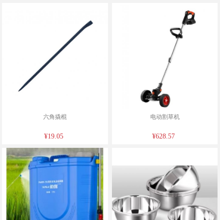
六角撬棍
电动割草机
¥19.05
¥628.57