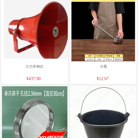
大功率喇叭
水瓢
¥437.90
¥12.67