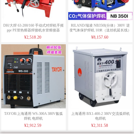
DH/大焊 63-200/160 手动式对焊机手摇
RILAND/瑞凌 NB350I(分体）380V 逆
ppr PE管热熔器焊接机水管熔接器
变气体保护焊机 10米（送丝机延长线）
¥2,518.20
¥8,157.60
TAYOR/上海通用 WS-300A 380V氩弧
上海通用 BX1-400-2 380V交流弧焊机
焊机 电焊机
电焊机
¥2,912.59
¥2,311.58