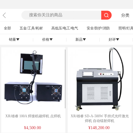
分类
全部
五金/工具/耗材
高低压/电工/电气
安全/防护/消防
照明/灯具
销量
|
价格
|
新品
|
好评
|
󰄢
󰄢
󰄢
󰄢
XR/雄睿 100A 焊接机碰焊机 点焊机
XR/雄睿 SD-A-500W 手持式光纤激光
焊机 自动镭射焊机
¥4,500.00
¥148,200.00