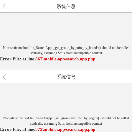
系统信息
Non-static method Init_SearchApp::_get_group_by_info_by_brands() should not be called
statically, assuming $this from incompatible context
Error File:
at
line.
867
\mobile\app\search.app.php
系统信息
Non-static method Init_SearchApp::_get_group_by_info_by_region() should not be called
statically, assuming $this from incompatible context
Error File:
at
line.
875
\mobile\app\search.app.php