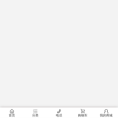
󰂠
󰂦
󰄫
󰂟
󰂢
首页
分类
电话
购物车
我的商城