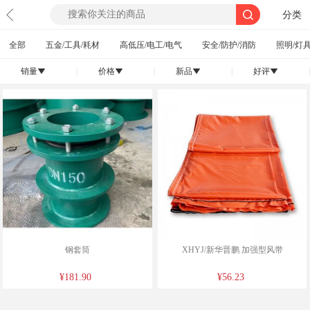
分类
全部
五金/工具/耗材
高低压/电工/电气
安全/防护/消防
照明/灯具
销量
|
价格
|
新品
|
好评
|
󰄢
󰄢
󰄢
󰄢
钢套筒
XHYJ/新华晋鹏 加强型风带
¥181.90
¥56.23