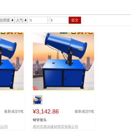
信用度
人气
提交
¥
¥
¥3,142.86
最新成交
0
笔
最新成交
0
笔
钢管接头
限公司
惠州市惠沐建材商贸有限公司