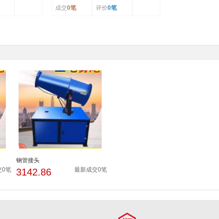
成交
0笔
评价
0笔
钢管接头
交0笔
最新成交0笔
3142.86