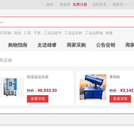
您好，
请登录
免费注册
回到首页
我要买
RO采购
批发
口罩
手套
工业品超市
工业品采购
工业品商城
雄睿
购物指南
走进雄睿
商家采购
公告促销
商
风设施
低温溢流水箱
雾炮机
¥6,933.33
¥3,142
特价：
特价：
查看详情
查看详情