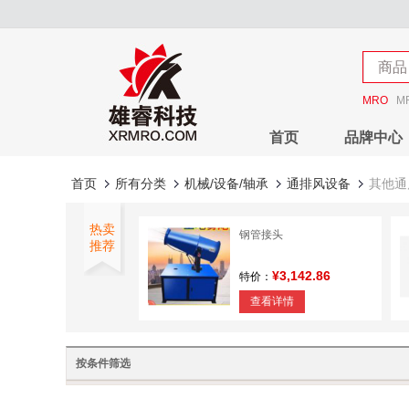
店铺
商品
店铺
MRO
M
首页
品牌中心
首页
所有分类
机械/设备/轴承
通排风设备
其他通
热卖
钢管接头
推荐
¥3,142.86
特价：
查看详情
按条件筛选