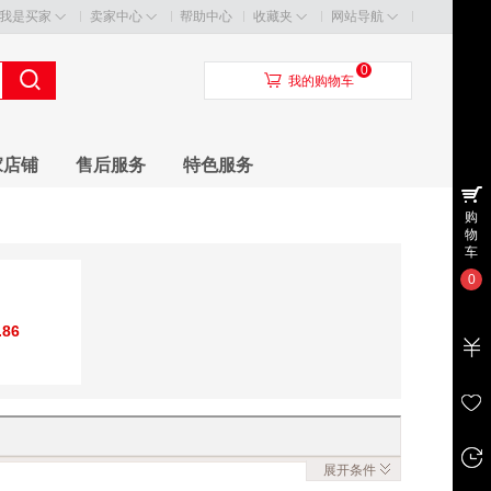
我是买家
卖家中心
帮助中心
收藏夹
网站导航
0
󰃦
我的购物车
家店铺
售后服务
特色服务
购
物
车
0
.86
展开
条件