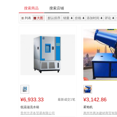
搜索商品
搜索店铺
列表
大图
默认排序
销量
价格
添加时间
评论
¥6,933.33
¥3,142.86
最新成交
1
笔
低温溢流水箱
雾炮机
贵州方济各贸易有限公司
惠州市惠沐建材商贸有