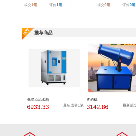
成交
1笔
评价
1笔
成交
0笔
评价
0笔
推荐商品
低温溢流水箱
雾炮机
最新成交1笔
最新成
6933.33
3142.86