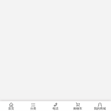
󰂠
󰂦
󰄫
󰂟
󰂢
首页
分类
电话
购物车
我的商城