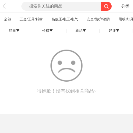
分类
全部
五金/工具/耗材
高低压/电工/电气
安全/防护/消防
照明/灯具
销量
|
价格
|
新品
|
好评
|
󰄢
󰄢
󰄢
󰄢
很抱歉！没有找到相关商品~