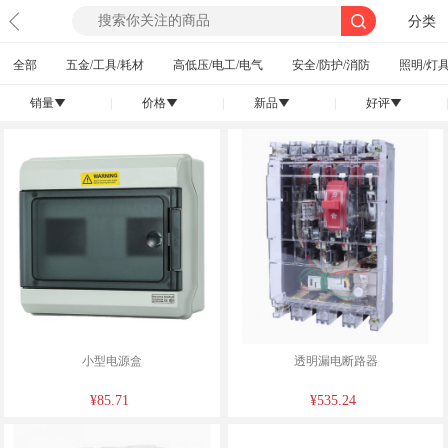
分类
全部
五金/工具/耗材
高低压/电工/电气
安全/防护/消防
照明/灯具
销量
|
价格
|
新品
|
好评
|
󰄢
󰄢
󰄢
󰄢
小型电源盒
透明漏电断路器
¥85.71
¥535.24