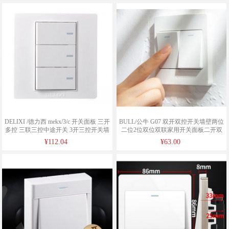
DELIXI /德力西 mekx/3/c 开关面板 三开
BULL/公牛 G07 双开双控开关墙壁两位
多控 三联三控中途开关 3开三控开关墙
二位2位双位双联家用开关面板二开双
壁面板
控
¥112.04
¥63.00