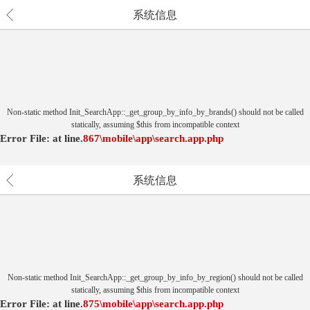
系统信息
Non-static method Init_SearchApp::_get_group_by_info_by_brands() should not be called
statically, assuming $this from incompatible context
Error File:
at
line.
867
\mobile\app\search.app.php
系统信息
Non-static method Init_SearchApp::_get_group_by_info_by_region() should not be called
statically, assuming $this from incompatible context
Error File:
at
line.
875
\mobile\app\search.app.php