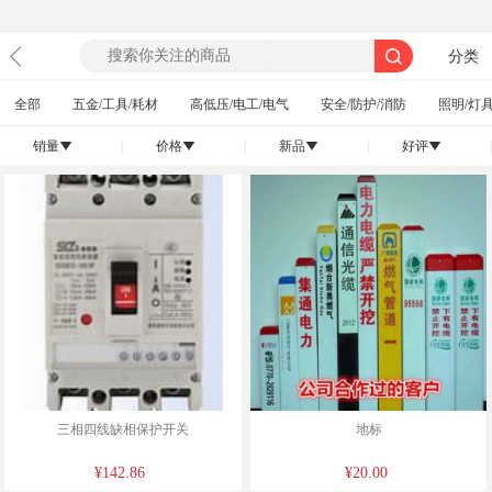
分类
全部
五金/工具/耗材
高低压/电工/电气
安全/防护/消防
照明/灯具
销量
|
价格
|
新品
|
好评
|
󰄢
󰄢
󰄢
󰄢
三相四线缺相保护开关
地标
¥142.86
¥20.00