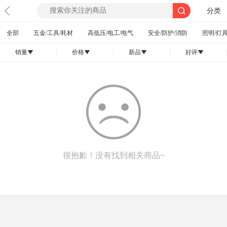
分类
全部
五金/工具/耗材
高低压/电工/电气
安全/防护/消防
照明/灯具
销量
|
价格
|
新品
|
好评
|
󰄢
󰄢
󰄢
󰄢
很抱歉！没有找到相关商品~