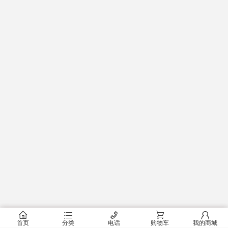
󰂠
󰂦
󰄫
󰂟
󰂢
首页
分类
电话
购物车
我的商城