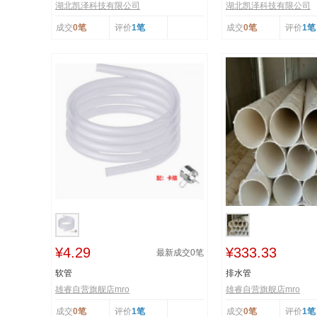
湖北凯泽科技有限公司
湖北凯泽科技有限公司
成交
0笔
评价
1笔
成交
0笔
评价
1笔
¥4.29
¥333.33
最新成交
0
笔
软管
排水管
雄睿自营旗舰店mro
雄睿自营旗舰店mro
成交
0笔
评价
1笔
成交
0笔
评价
1笔