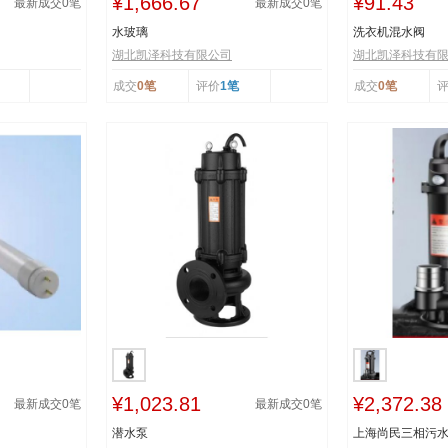
¥1,666.67
¥91.43
最新成交
0
笔
最新成交
0
笔
水玻璃
洗衣机混水阀
湖北凯泽科技有限公司
湖北凯泽科技有
成交
0笔
评价
1笔
成交
0笔
¥1,023.81
¥2,372.38
最新成交
0
笔
最新成交
0
笔
潜水泵
上海尚民三相污