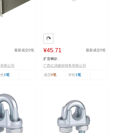
¥45.71
最新成交
0
笔
最新成交
0
笔
扩音喇叭
售有限公司
广西亿清建材销售有限公司
评价
1笔
成交
0笔
评价
1笔