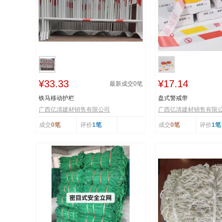
¥33.33
¥17.14
最新成交
0
笔
铁马移动护栏
盘式警戒带
广西亿清建材销售有限公司
广西亿清建材销售有限
成交
0笔
评价
1笔
成交
0笔
评价
1笔