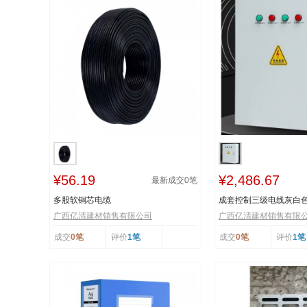
¥56.19
¥2,486.67
最新成交
0
笔
多股软铜芯电缆
成套控制三级电线灰白
广西亿清建材销售有限公司
广西亿清建材销售有限
成交
0笔
评价
1笔
成交
0笔
评价
1笔