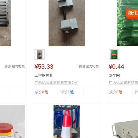
¥53.33
¥0.44
最新成交
0
笔
最新成交
0
笔
工字钢夹具
防尘网
广西亿清建材销售有限公司
广西亿清建材销
成交
0笔
评价
1笔
成交
0笔