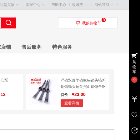
我是买家
卖家中心
帮助中心
收藏夹
网站导航
0
󰃦
我的购物车
家店铺
售后服务
特色服务
购
物
车
0
离心泵
洋镐双扁羊镐镢头镐头镐斧
钢镐锄头扁尖挖山镐锄全钢
纯钢
.12
¥23.00
特价：
查看详情