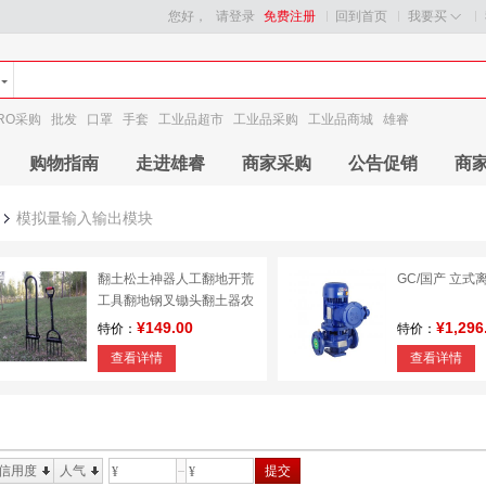
您好，
请登录
免费注册
回到首页
我要买
RO采购
批发
口罩
手套
工业品超市
工业品采购
工业品商城
雄睿
购物指南
走进雄睿
商家采购
公告促销
商
模拟量输入输出模块
翻土松土神器人工翻地开荒
GC/国产 立式
工具翻地钢叉锄头翻土器农
用松土工具
¥149.00
¥1,296
特价：
特价：
查看详情
查看详情
信用度
人气
提交
¥
¥