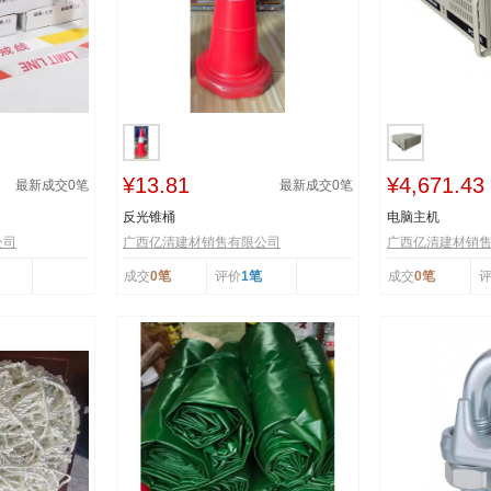
¥13.81
¥4,671.43
最新成交
0
笔
最新成交
0
笔
反光锥桶
电脑主机
公司
广西亿清建材销售有限公司
广西亿清建材销
成交
0笔
评价
1笔
成交
0笔