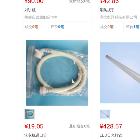
¥90.00
¥42.86
最新成交
0
笔
对讲机
消防扳手
雄睿自营旗舰店mro
湖北凯泽科技有限公司
成交
0笔
评价
0笔
成交
0笔
评价
1笔
¥19.05
¥428.57
最新成交
0
笔
洗衣机进口管
LED日光灯管