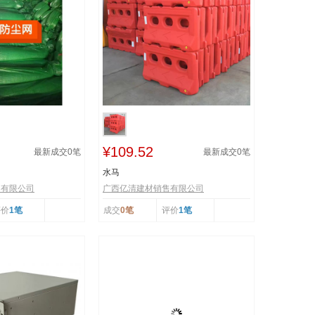
¥109.52
最新成交
0
笔
最新成交
0
笔
水马
售有限公司
广西亿清建材销售有限公司
评价
1笔
成交
0笔
评价
1笔