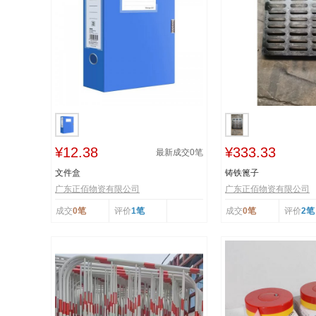
¥12.38
¥333.33
最新成交
0
笔
文件盒
铸铁篦子
广东正佰物资有限公司
广东正佰物资有限公司
成交
0笔
评价
1笔
成交
0笔
评价
2笔