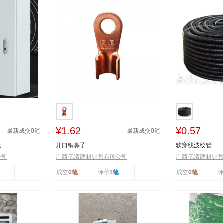
¥1.62
¥0.57
最新成交
0
笔
最新成交
0
笔
色
开口铜鼻子
软穿线波纹管
公司
广西亿清建材销售有限公司
广西亿清建材销
成交
0笔
评价
1笔
成交
0笔