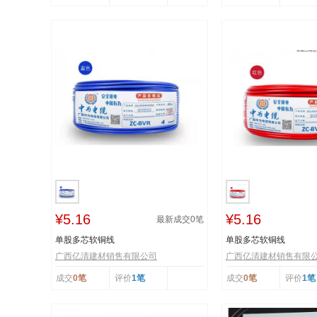
¥5.16
¥5.16
最新成交
0
笔
单股多芯软铜线
单股多芯软铜线
广西亿清建材销售有限公司
广西亿清建材销售有限
成交
0笔
评价
1笔
成交
0笔
评价
1笔