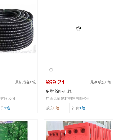
¥99.24
最新成交
0
笔
最新成交
0
笔
多股软铜芯电缆
售有限公司
广西亿清建材销售有限公司
评价
1笔
成交
0笔
评价
1笔