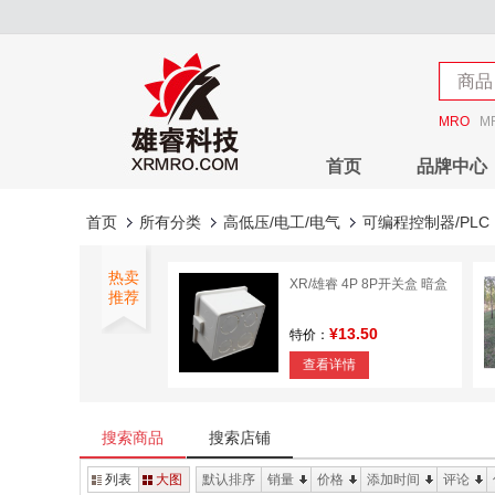
店铺
商品
店铺
MRO
M
首页
品牌中心
首页
所有分类
高低压/电工/电气
可编程控制器/PLC
热卖
XR/雄睿 4P 8P开关盒 暗盒
推荐
¥13.50
特价：
查看详情
雄睿 钢丝绳卡头
搜索商品
搜索店铺
¥2.07
特价：
列表
大图
默认排序
销量
价格
添加时间
评论
查看详情