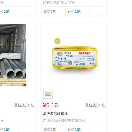
o
雄睿自营旗舰店mro
评价
1笔
成交
0笔
评价
1笔
¥5.16
最新成交
0
笔
最新成交
0
笔
单股多芯软铜线
o
广西亿清建材销售有限公司
评价
1笔
成交
0笔
评价
1笔