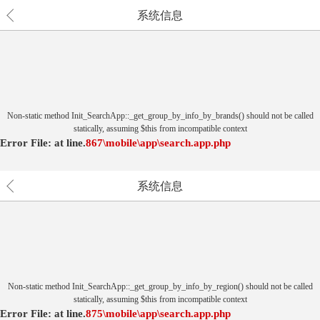
系统信息
Non-static method Init_SearchApp::_get_group_by_info_by_brands() should not be called
statically, assuming $this from incompatible context
Error File:
at
line.
867
\mobile\app\search.app.php
系统信息
Non-static method Init_SearchApp::_get_group_by_info_by_region() should not be called
statically, assuming $this from incompatible context
Error File:
at
line.
875
\mobile\app\search.app.php