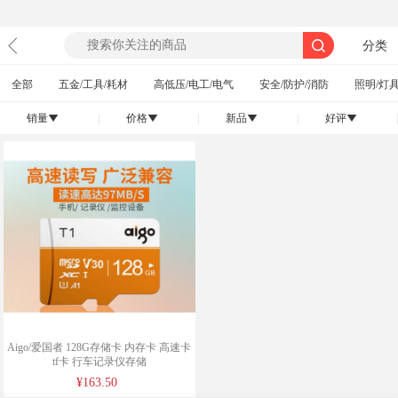
分类
全部
五金/工具/耗材
高低压/电工/电气
安全/防护/消防
照明/灯具
销量
|
价格
|
新品
|
好评
|
󰄢
󰄢
󰄢
󰄢
Aigo/爱国者 128G存储卡 内存卡 高速卡
tf卡 行车记录仪存储
¥163.50