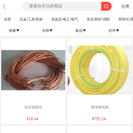
分类
全部
五金/工具/耗材
高低压/电工/电气
安全/防护/消防
照明/灯具
销量
|
价格
|
新品
|
好评
|
󰄢
󰄢
󰄢
󰄢
高压保险丝
黄绿接地线
¥18.44
¥795.24