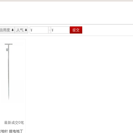
信用度
人气
提交
¥
¥
最新成交
0
笔
 接地针 接地地丁