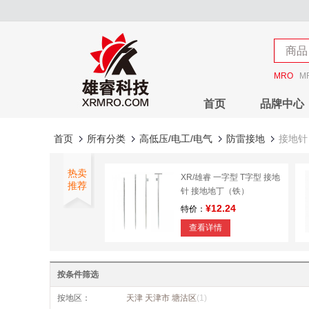
店铺
商品
店铺
MRO
M
首页
品牌中心
首页
所有分类
高低压/电工/电气
防雷接地
接地针
热卖
XR/雄睿 一字型 T字型 接地
推荐
针 接地地丁（铁）
¥12.24
特价：
查看详情
按条件筛选
按地区：
天津 天津市 塘沽区
(1)