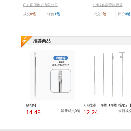
（铁）
广东正佰物资有限公司
LN雄睿自营旗舰店
成交
0笔
评价
1笔
成交
0笔
评价
0笔
推荐商品
接地针
XR/雄睿 一字型 T字型 接地针
地丁（铁）
最新成交0笔
最新成
14.48
12.24