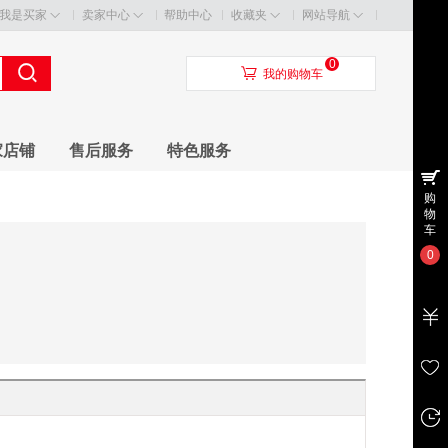
我是买家
卖家中心
帮助中心
收藏夹
网站导航
0
󰃦
我的购物车
家店铺
售后服务
特色服务
购
物
车
0