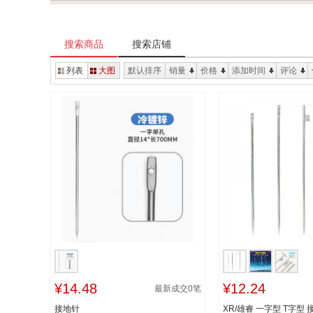
搜索商品
搜索店铺
列表
大图
默认排序
销量
价格
添加时间
评论
¥14.48
¥12.24
最新成交
0
笔
接地针
XR/雄睿 一字型 T字型