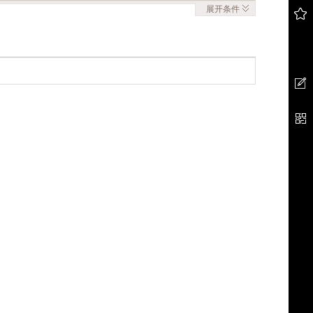
展开
条件