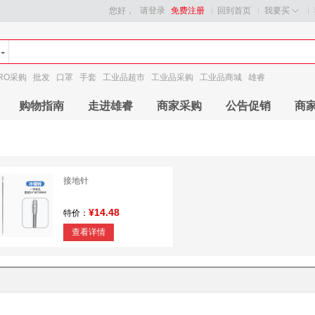
您好，
请登录
免费注册
回到首页
我要买
RO采购
批发
口罩
手套
工业品超市
工业品采购
工业品商城
雄睿
购物指南
走进雄睿
商家采购
公告促销
商
接地针
¥14.48
特价：
查看详情