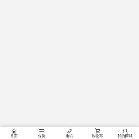
󰂠
󰂦
󰄫
󰂟
󰂢
首页
分类
电话
购物车
我的商城