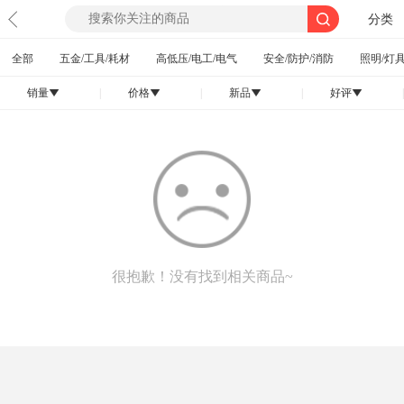
分类
全部
五金/工具/耗材
高低压/电工/电气
安全/防护/消防
照明/灯具
销量
|
价格
|
新品
|
好评
|
󰄢
󰄢
󰄢
󰄢
很抱歉！没有找到相关商品~