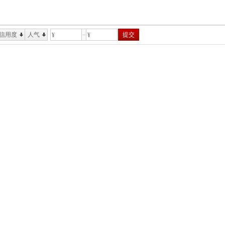
信用度
人气
提交
¥
¥