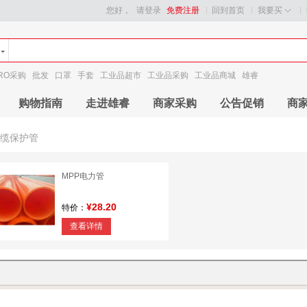
您好，
请登录
免费注册
回到首页
我要买
RO采购
批发
口罩
手套
工业品超市
工业品采购
工业品商城
雄睿
购物指南
走进雄睿
商家采购
公告促销
商
电缆保护管
MPP电力管
¥28.20
特价：
查看详情