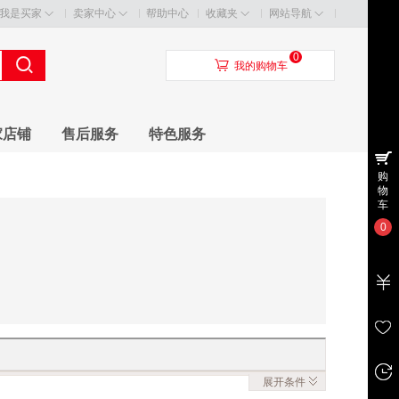
我是买家
卖家中心
帮助中心
收藏夹
网站导航
0
󰃦
我的购物车
家店铺
售后服务
特色服务
购
物
车
0
展开
条件