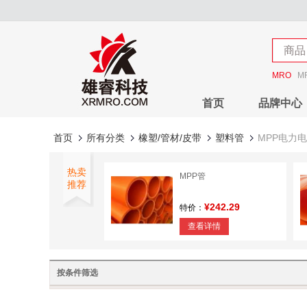
店铺
商品
店铺
MRO
M
首页
品牌中心
首页
所有分类
橡塑/管材/皮带
塑料管
MPP电力
热卖
MPP管
推荐
¥242.29
特价：
查看详情
按条件筛选