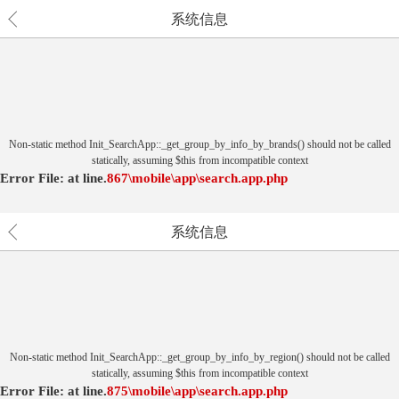
系统信息
Non-static method Init_SearchApp::_get_group_by_info_by_brands() should not be called
statically, assuming $this from incompatible context
Error File:
at
line.
867
\mobile\app\search.app.php
系统信息
Non-static method Init_SearchApp::_get_group_by_info_by_region() should not be called
statically, assuming $this from incompatible context
Error File:
at
line.
875
\mobile\app\search.app.php