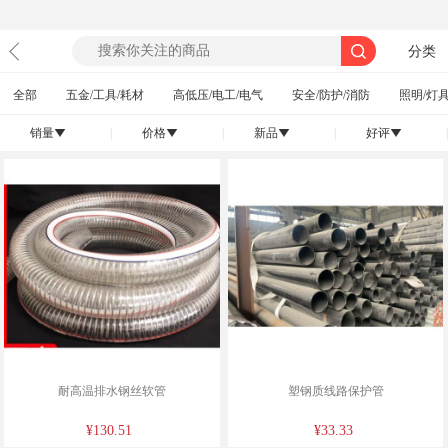
分类
全部
五金/工具/耗材
高低压/电工/电气
安全/防护/消防
照明/灯具
销量
|
价格
|
新品
|
好评
|
󰄢
󰄢
󰄢
󰄢
耐高温排水钢丝软管
塑钢质线路保护管
¥130.51
¥33.33